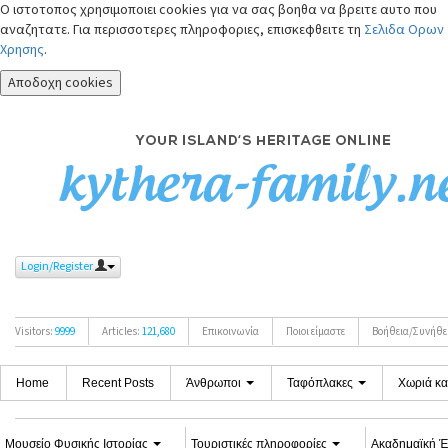
Ο ιστοτοπος χρησιμοποιει cookies για να σας βοηθα να βρειτε αυτο που
αναζητατε. Για περισσοτερες πληροφοριες, επισκεφθειτε τη
Σελιδα Ορων
Χρησης
.
Αποδοχη cookies
Login/Register
Visitors:
9999
Articles:
121,680
Επικοινωνία
Ποιοι είμαστε
Βοήθεια/Συνήθε
Home
Recent Posts
Άνθρωποι
Ταφόπλακες
Χωριά κα
Μουσείο Φυσικής Ιστορίας
Τουριστικές πληροφορίες
Aκαδημαϊκή 