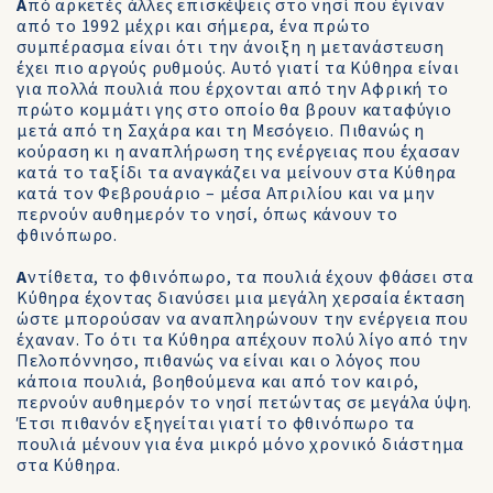
Α
πό αρκετές άλλες επισκέψεις στο νησί που έγιναν
από το 1992 μέχρι και σήμερα, ένα πρώτο
συμπέρασμα είναι ότι την άνοιξη η μετανάστευση
έχει πιο αργούς ρυθμούς. Αυτό γιατί τα Κύθηρα είναι
για πολλά πουλιά που έρχονται από την Αφρική το
πρώτο κομμάτι γης στο οποίο θα βρουν καταφύγιο
μετά από τη Σαχάρα και τη Μεσόγειο. Πιθανώς η
κούραση κι η αναπλήρωση της ενέργειας που έχασαν
κατά το ταξίδι τα αναγκάζει να μείνουν στα Κύθηρα
κατά τον Φεβρουάριο – μέσα Απριλίου και να μην
περνούν αυθημερόν το νησί, όπως κάνουν το
φθινόπωρο.
Α
ντίθετα, το φθινόπωρο, τα πουλιά έχουν φθάσει στα
Κύθηρα έχοντας διανύσει μια μεγάλη χερσαία έκταση
ώστε μπορούσαν να αναπληρώνουν την ενέργεια που
έχαναν. Το ότι τα Κύθηρα απέχουν πολύ λίγο από την
Πελοπόννησο, πιθανώς να είναι και ο λόγος που
κάποια πουλιά, βοηθούμενα και από τον καιρό,
περνούν αυθημερόν το νησί πετώντας σε μεγάλα ύψη.
Έτσι πιθανόν εξηγείται γιατί το φθινόπωρο τα
πουλιά μένουν για ένα μικρό μόνο χρονικό διάστημα
στα Κύθηρα.