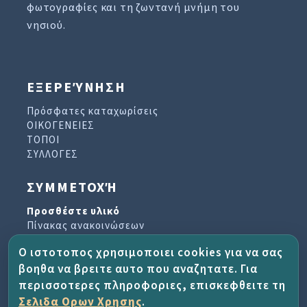
φωτογραφίες και τη ζωντανή μνήμη του
νησιού.
ΕΞΕΡΕΎΝΗΣΗ
Πρόσφατες καταχωρίσεις
ΟΙΚΟΓΕΝΕΙΕΣ
ΤΟΠΟΙ
ΣΥΛΛΟΓΕΣ
ΣΥΜΜΕΤΟΧΉ
Προσθέστε υλικό
Πίνακας ανακοινώσεων
Βιβλίο επισκεπτών
Ο ιστοτοπος χρησιμοποιει cookies για να σας
Αρχείο ενημερωτικών δελτίων
βοηθα να βρειτε αυτο που αναζητατε. Για
περισσοτερες πληροφοριες, επισκεφθειτε τη
ΈΡΓΟ ΚΑΙ ΒΟΉΘΕΙΑ
Σελιδα Ορων Χρησης
.