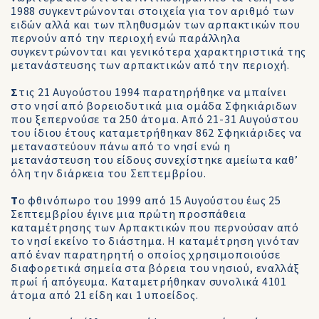
1988 συγκεντρώνονται στοιχεία για τον αριθμό των
ειδών αλλά και των πληθυσμών των αρπακτικών που
περνούν από την περιοχή ενώ παράλληλα
συγκεντρώνονται και γενικότερα χαρακτηριστικά της
μετανάστευσης των αρπακτικών από την περιοχή.
Σ
τις 21 Αυγούστου 1994 παρατηρήθηκε να μπαίνει
στο νησί από βορειοδυτικά μια ομάδα Σφηκιάριδων
που ξεπερνούσε τα 250 άτομα. Από 21-31 Αυγούστου
του ίδιου έτους καταμετρήθηκαν 862 Σφηκιάριδες να
μεταναστεύουν πάνω από το νησί ενώ η
μετανάστευση του είδους συνεχίστηκε αμείωτα καθ’
όλη την διάρκεια του Σεπτεμβρίου.
Τ
ο φθινόπωρο του 1999 από 15 Αυγούστου έως 25
Σεπτεμβρίου έγινε μια πρώτη προσπάθεια
καταμέτρησης των Αρπακτικών που περνούσαν από
το νησί εκείνο το διάστημα. Η καταμέτρηση γινόταν
από έναν παρατηρητή ο οποίος χρησιμοποιούσε
διαφορετικά σημεία στα βόρεια του νησιού, εναλλάξ
πρωί ή απόγευμα. Καταμετρήθηκαν συνολικά 4101
άτομα από 21 είδη και 1 υποείδος.