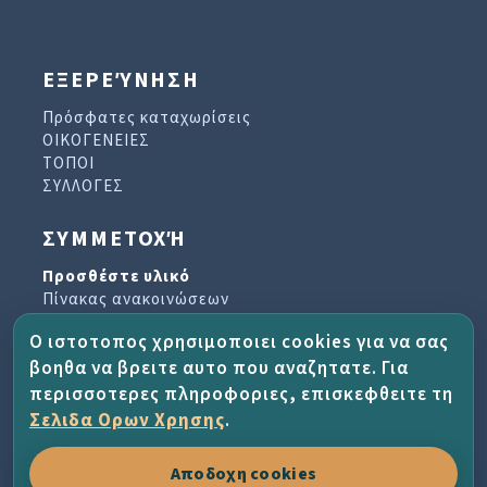
ΕΞΕΡΕΎΝΗΣΗ
Πρόσφατες καταχωρίσεις
ΟΙΚΟΓΕΝΕΙΕΣ
ΤΟΠΟΙ
ΣΥΛΛΟΓΕΣ
ΣΥΜΜΕΤΟΧΉ
Προσθέστε υλικό
Πίνακας ανακοινώσεων
Βιβλίο επισκεπτών
Ο ιστοτοπος χρησιμοποιει cookies για να σας
Αρχείο ενημερωτικών δελτίων
βοηθα να βρειτε αυτο που αναζητατε. Για
περισσοτερες πληροφοριες, επισκεφθειτε τη
ΈΡΓΟ ΚΑΙ ΒΟΉΘΕΙΑ
Σελιδα Ορων Χρησης
.
Σχετικά με το έργο
Αποδοχη cookies
Συχνές ερωτήσεις