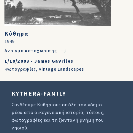
Κύθηρα
1949
Ανοιγμα καταχωρισης
1/10/2003
•
James Gavriles
Φωτογραφίες
,
Vintage Landscapes
KYTHERA-FAMILY
Συνδέουμε Κυθηρίους σε όλο τον κόσμο
μέσα από οικογενειακή ιστορία, τόπους,
φωτογραφίες και τη ζωντανή μνήμη του
νησιού.