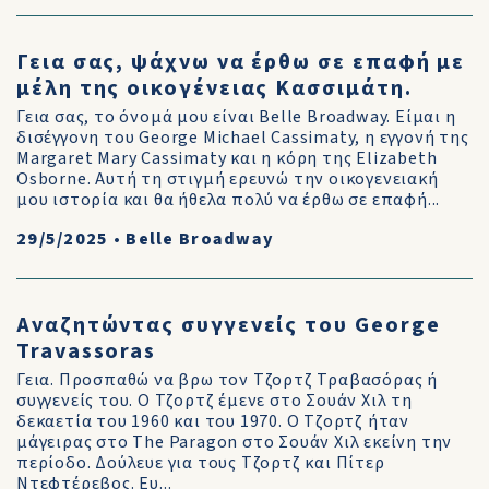
Γεια σας, ψάχνω να έρθω σε επαφή με
μέλη της οικογένειας Κασσιμάτη.
Γεια σας, το όνομά μου είναι Belle Broadway. Είμαι η
δισέγγονη του George Michael Cassimaty, η εγγονή της
Margaret Mary Cassimaty και η κόρη της Elizabeth
Osborne. Αυτή τη στιγμή ερευνώ την οικογενειακή
μου ιστορία και θα ήθελα πολύ να έρθω σε επαφή...
29/5/2025
•
Belle Broadway
Αναζητώντας συγγενείς του George
Travassoras
Γεια. Προσπαθώ να βρω τον Τζορτζ Τραβασόρας ή
συγγενείς του. Ο Τζορτζ έμενε στο Σουάν Χιλ τη
δεκαετία του 1960 και του 1970. Ο Τζορτζ ήταν
μάγειρας στο The Paragon στο Σουάν Χιλ εκείνη την
περίοδο. Δούλευε για τους Τζορτζ και Πίτερ
Ντεφτέρεβος. Ευ...