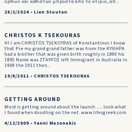
όρθιων και καθιστών μπροστά από το κτίριο, απ...
28/2/2024
•
Lien Stouten
CHRISTOS K TSEKOURAS
HI I am CHRISTOS TSEKOYRAS of Konstantinos I know
that Pre my grand grand father was from the ΚΥΘΗΡΑ
had a brother that was given birth roughly in 1890 his
1895 Name was ΣΤΑΥΡΟΣ left Immigrant in Australia in
1909 the 1911 then...
19/8/2011
•
CHRISTOS TSEKOURAS
GETTING AROUND
Word is getting around about the launch….. look what
I found when doodling on the net. www.lifesgreek.com
4/12/2009
•
Yanni Mazonakis