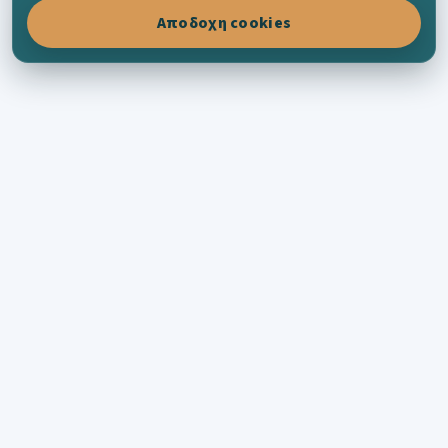
Αποδοχη cookies
KYTHERA-FAMILY
Συνδέουμε Κυθηρίους σε όλο τον κόσμο
μέσα από οικογενειακή ιστορία, τόπους,
φωτογραφίες και τη ζωντανή μνήμη του
νησιού.
ΕΞΕΡΕΎΝΗΣΗ
Πρόσφατες καταχωρίσεις