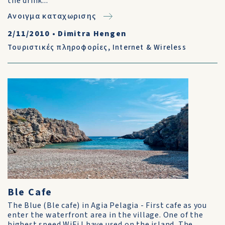
the drink...
Ανοιγμα καταχωρισης
2/11/2010
•
Dimitra Hengen
Τουριστικές πληροφορίες
,
Internet & Wireless
Ble Cafe
The Blue (Ble cafe) in Agia Pelagia - First cafe as you
enter the waterfront area in the village. One of the
highest speed WiFi I have used on the island. The