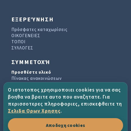
ΕΞΕΡΕΎΝΗΣΗ
Πρόσφατες καταχωρίσεις
ΟΙΚΟΓΕΝΕΙΕΣ
ΤΟΠΟΙ
ΣΥΛΛΟΓΕΣ
ΣΥΜΜΕΤΟΧΉ
Προσθέστε υλικό
Πίνακας ανακοινώσεων
Βιβλίο επισκεπτών
Ο ιστοτοπος χρησιμοποιει cookies για να σας
Αρχείο ενημερωτικών δελτίων
βοηθα να βρειτε αυτο που αναζητατε. Για
περισσοτερες πληροφοριες, επισκεφθειτε τη
ΈΡΓΟ ΚΑΙ ΒΟΉΘΕΙΑ
Σελιδα Ορων Χρησης
.
Σχετικά με το έργο
Αποδοχη cookies
Συχνές ερωτήσεις