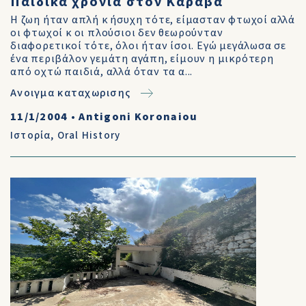
Παιδικά χρόνια στον Καραβά
Η ζωη ήταν απλή κ ήσυχη τότε, είμασταν φτωχοί αλλά
οι φτωχοί κ οι πλούσιοι δεν θεωρούνταν
διαφορετικοί τότε, όλοι ήταν ίσοι. Εγώ μεγάλωσα σε
ένα περιβάλον γεμάτη αγάπη, είμουν η μικρότερη
από οχτώ παιδιά, αλλά όταν τα α...
Ανοιγμα καταχωρισης
11/1/2004
•
Antigoni Koronaiou
Ιστορία
,
Oral History