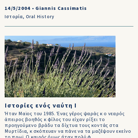
14/5/2004
•
Giannis Cassimatis
Ιστορία
,
Oral History
Ιστορίες ενός ναύτη Ι
Ήταν Μαϊος του 1985. Ένας γέρος ψαράς κ ο νεαρός
άπειρος βοηθός κ φίλος του είχαν ρίξει το
προηγούμενο βράδυ τα δίχτυα τους κοντάς στα
Μυρτίδια, κ σκόπευαν να πάνε να τα μαζέψουν εκείνο
το πρωϊ. Ο καιρός όμως ήταν πολύ φ...