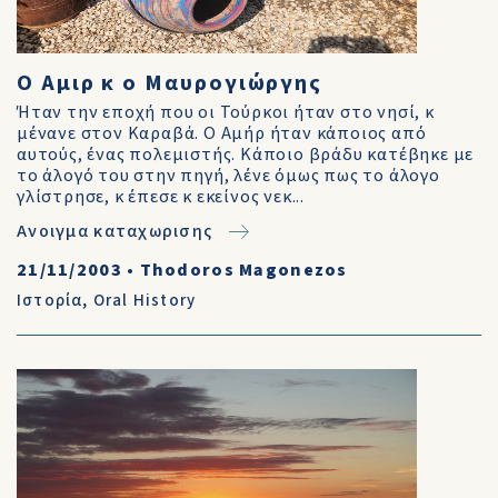
Ο Αμιρ κ ο Μαυρογιώργης
Ήταν την εποχή που οι Τούρκοι ήταν στο νησί, κ
μένανε στον Καραβά. Ο Αμήρ ήταν κάποιος από
αυτούς, ένας πολεμιστής. Κάποιο βράδυ κατέβηκε με
το άλογό του στην πηγή, λένε όμως πως το άλογο
γλίστρησε, κ έπεσε κ εκείνος νεκ...
Ανοιγμα καταχωρισης
21/11/2003
•
Thodoros Magonezos
Ιστορία
,
Oral History