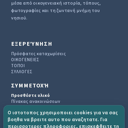
μέσα από οικογενειακή ιστορία, τόπους,
φωτογραφίες και τη ζωντανή μνήμη του
νησιού.
ΕΞΕΡΕΎΝΗΣΗ
Πρόσφατες καταχωρίσεις
ΟΙΚΟΓΕΝΕΙΕΣ
ΤΟΠΟΙ
ΣΥΛΛΟΓΕΣ
ΣΥΜΜΕΤΟΧΉ
Προσθέστε υλικό
Πίνακας ανακοινώσεων
Βιβλίο επισκεπτών
Ο ιστοτοπος χρησιμοποιει cookies για να σας
Αρχείο ενημερωτικών δελτίων
βοηθα να βρειτε αυτο που αναζητατε. Για
περισσοτερες πληροφοριες, επισκεφθειτε τη
ΈΡΓΟ ΚΑΙ ΒΟΉΘΕΙΑ