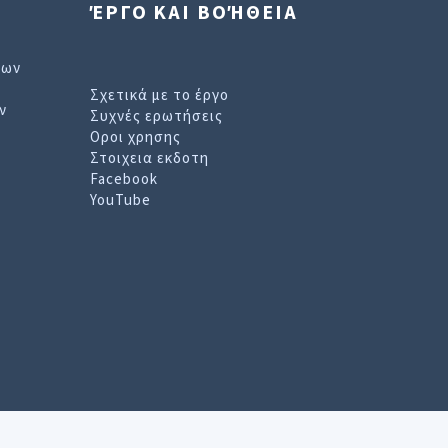
ΈΡΓΟ ΚΑΙ ΒΟΉΘΕΙΑ
εων
Σχετικά με το έργο
ν
Συχνές ερωτήσεις
Οροι χρησης
Στοιχεια εκδοτη
Facebook
YouTube
ισσοτερες πληροφοριες, επισκεφθειτε τη
Σελιδα