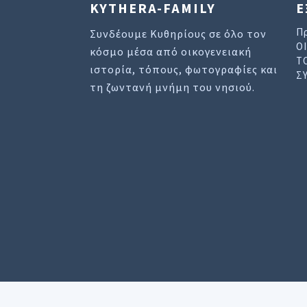
KYTHERA-FAMILY
Ε
Π
Συνδέουμε Κυθηρίους σε όλο τον
Ο
κόσμο μέσα από οικογενειακή
Τ
ιστορία, τόπους, φωτογραφίες και
Σ
τη ζωντανή μνήμη του νησιού.
Ο ιστοτοπος χρησιμοποιει cookies για να σας
Ορων Χρησης
.