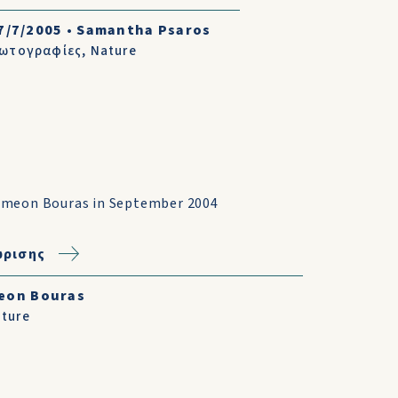
7/7/2005
•
Samantha Psaros
ωτογραφίες
,
Nature
imeon Bouras in September 2004
ωρισης
eon Bouras
ture