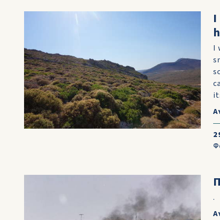
I
h
I
s
s
c
it
Α
2
Φ
Π
.
Α