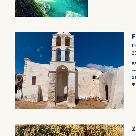
F
P
2
Α
1
Φ
Ζ