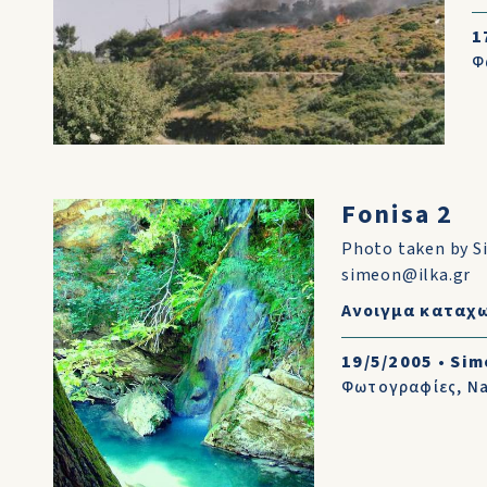
1
Φ
Fonisa 2
Photo taken by S
simeon@ilka.gr
Ανοιγμα καταχ
19/5/2005
•
Sim
Φωτογραφίες
,
Na