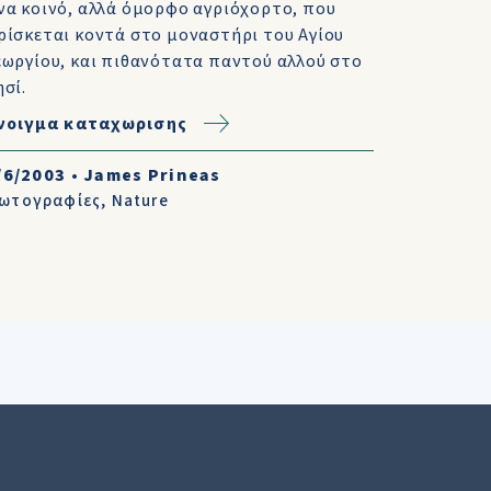
να κοινό, αλλά όμορφο αγριόχορτο, που
ρίσκεται κοντά στο μοναστήρι του Αγίου
εωργίου, και πιθανότατα παντού αλλού στο
ησί.
νοιγμα καταχωρισης
/6/2003
•
James Prineas
ωτογραφίες
,
Nature