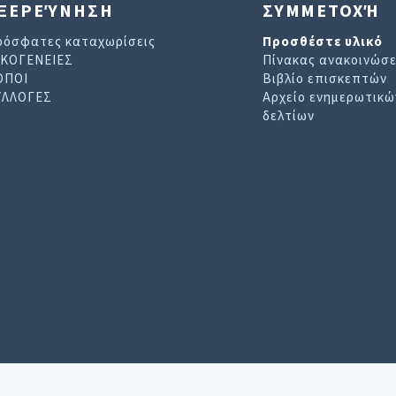
ΞΕΡΕΎΝΗΣΗ
ΣΥΜΜΕΤΟΧΉ
ρόσφατες καταχωρίσεις
Προσθέστε υλικό
ΙΚΟΓΕΝΕΙΕΣ
Πίνακας ανακοινώσ
ΟΠΟΙ
Βιβλίο επισκεπτών
ΥΛΛΟΓΕΣ
Αρχείο ενημερωτικώ
δελτίων
 βοηθα να βρειτε αυτο που αναζητατε. Για περ