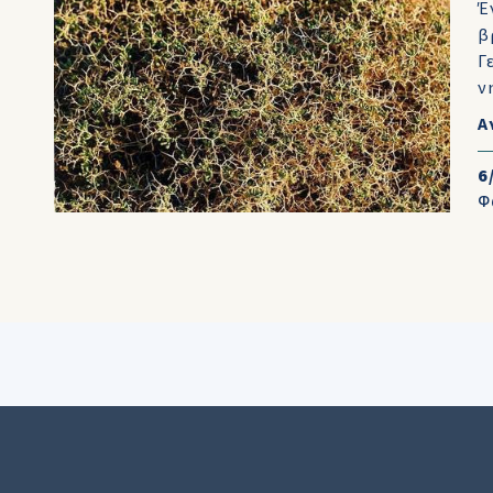
Έ
β
Γ
ν
Α
6
Φ