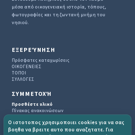
μέσα από οικογενειακή ιστορία, τόπους,
φωτογραφίες και τη ζωντανή μνήμη του
νησιού.
ΕΞΕΡΕΎΝΗΣΗ
Πρόσφατες καταχωρίσεις
ΟΙΚΟΓΕΝΕΙΕΣ
ΤΟΠΟΙ
ΣΥΛΛΟΓΕΣ
ΣΥΜΜΕΤΟΧΉ
Προσθέστε υλικό
Πίνακας ανακοινώσεων
Βιβλίο επισκεπτών
Ο ιστοτοπος χρησιμοποιει cookies για να σας
Αρχείο ενημερωτικών δελτίων
βοηθα να βρειτε αυτο που αναζητατε. Για