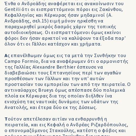
Ένθα ο Ανδρεάδης αναφέρεται εις ανακοίνωσιν του
Gentili ότι οι εισπραττόμενοι πόροι εις Ζακύνθου,
Κεφαλληνίας και Κέρκυρας ήσαν μηδαμινοί (Α.
Ανδρεάδης, σελ.15) ειμή μόνον ηρκέσθη να
παραχωρηθεί μικρός δασμός χάριν της τοπικής
αυτοδιοικήσεως. Οι εισπραττόμενοι όμως εκείνοι
φόροι δεν ήσαν αρκετοί να καλύψουν τα έξοδα παρ’
όλον ότι οι Γάλλοι κατέσχον και χρήματα.
Α
ς επανέλθωμεν όμως εις τα μετά την Συνθήκην του
Campo Formio, δια να αναφέρωμεν ότι ο αρμονιστής
της Γαλλίας Alexandre Berthier έσπευσε να
διαβεβαιώσει τους Επτανησίους περί των αγαθών
προσθέσεων των Γάλλων και την υπ’ αυτών
προστασίαν του εμπορείου των από την πειρατεία. Ο
αντιναύαρχος Brueys όμως απέσπασε δύο πολεμικά
πλοία εκ Κέρκυρας δια της οποίαν διήλθεν ίνα
ενισχύση τας ναυτικάς δυνάμεις των υδάτων της
Ανατολής, και έτερα δύο εκ της Δύσεως.
Τ
ούτον απετέλεσαν αιτίαν να ενθαρρυνθή η
πειρατεία, και εις Κεφαλή ο Ανδρέας Ριζαρδόπουλος,
ο επονομαζόμενος Στακούλης, κατέστη ο φόβος και