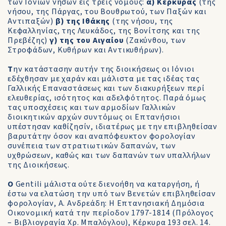
των Ιονίων νήσων εις τρεις νομούς:
α) Κερκύρας
(της
νήσου, της Πάργας, του Βουθρωτού, των Παξών και
Αντιπαξών)
β) της Ιθάκης
(της νήσου, της
Κεφαλληνίας, της Λευκάδος, της Βονίτσης και της
Πρεβέζης)
γ) της του Αιγαίου
(Ζακύνθου, των
Στροφάδων, Κυθήρων και Αντικυθήρων).
Τ
ην κατάστασην αυτήν της διοικήσεως οι Ιόνιοι
εδέχθησαν με χαράν και μάλιστα με τας ιδέας τας
Γαλλικής Επαναστάσεως και των διακυρήξεων περί
ελευθερίας, ισότητος και αδελφότητος. Παρά όμως
τας υποσχέσεις και των αρμοδίων Γαλλικών
διοικητικών αρχών συντόμως οι Επτανήσιοι
υπέστησαν καθίζησίν, ιδιατέρως με την επιβληθείσαν
βαρυτάτην όσον και αναπόφευκτον φορολογίαν
συνέπεια των στρατιωτικών δαπανών, των
υχθρώσεων, καθώς και των δαπανών των υπαλλήλων
της Διοικήσεως.
O
Gentili μάλιστα ούτε διενοήθη να καταργήση, ή
έστω να ελατώση την υπό των Βενετών επιβληθείσαν
φορολογίαν, Α. Ανδρεάδη: Η Επτανησιακή Δημόσια
Οικονομική κατά την περίοδον 1797-1814 (Πρόλογος
– Βιβλιογραγία Χρ. Μπαλόγλου), Κέρκυρα 193 σελ. 14.