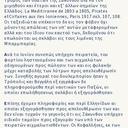
τρόμος των υδάτων της Ζακύνθου δια να τον
μιμηθούν και έτεροι και εξ’ άλλων σημείων της
Ελλάδος. La Meditrranee de 1803 a 1805, Pirates
etCirfaires aux iles Ioniennes, Paris 1917 σελ. 107, 108.
Οι ταξειδιώται υπέκειντο δε εις τον φόβον όχι
μόνοντης απώλειας των υπ’ αυτών μεταφερομένων
αλλά και του ίδιου του εαυτού των, δεδομένου ότι
επωλούνται ως σκλάβοι εις τους λιμένας της
Μπαρμπαρίας.
Α
νά το Ιονίον συνεπώς υπήρχεν πειρατεία, του
φορτίου ληστευομένου και των αιχμαλώτων
οδηγουμένων προς πώλησιν των και εις φυλακήν
μέχρι καταβολής των λύτρων προς απελευθέρωσίν
των. Συνηθής αγοραί του δουλεμπορίου ήσαν η
Τρόπολις και Βεγγάλη εξ εγγράφων δε
πληροφορούμεθα περί ναυτικών των Παξών, οι
οποίοι επωλήθησανως σκλάβοι ή εξηγοράσθησαν.
Ε
πίσης έχομεν πληροφορίες και περί Ελληνίδων αι
οποίαι εξηγοράσθησαν προς απελευθέρωσιν των και
δεν είναι τυχαόν το γεγονός ότι εις Ζάκυνθον υπήρχεν
ειδικόν ταμείον προς εξαγοράν των υπό των
πειρατών αιχμαλωτισθέντων. Οι Κεφαλλήνες, εκ των