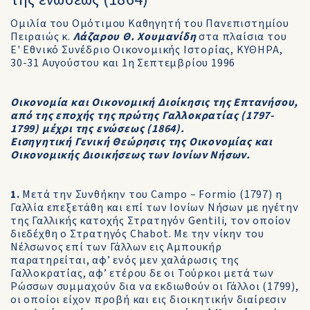
Ομιλία του Ομότιμου Καθηγητή του Πανεπιστημίου
Πειραιώς κ.
Λάζαρου Θ. Χουμανίδη
στα πλαίσια του
Ε' Εθνικό Συνέδριο Οικονομικής Ιστορίας, ΚΥΘΗΡΑ,
30-31 Αυγούστου και 1η Σεπτεμβρίου 1996
Oικονομία και Οικονομική Διοίκησις της Επτανήσου,
από της εποχής της πρώτης Γαλλοκρατίας (1797-
1799) μέχρι της ενώσεως (1864).
Εισηγητική Γενική Θεώρησις της Οικονομίας και
Οικονομικής Διοικήσεως των Ιονίων Νήσων.
1.
Μετά την Συνθήκην του Campo – Formio (1797) η
Γαλλία επεξετάθη και επί των Ιονίων Νήσων με ηγέτην
της Γαλλικής κατοχής Στρατηγόν Gentili, τον οποίον
διεδέχθη ο Στρατηγός Chabot. Με την νίκην του
Νέλσωνος επί των Γάλλων εις Αμπουκήρ
παρατηρείται, αφ’ ενός μεν χαλάρωσις της
Γαλλοκρατίας, αφ’ ετέρου δε οι Τούρκοι μετά των
Ρώσσων συμμαχούν δια να εκδιωθούν οι Γάλλοι (1799),
οι οποίοι είχον προβή και εις διοικητικήν διαίρεσιν