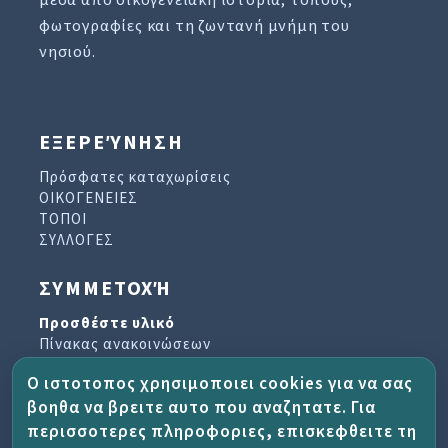
μέσα από οικογενειακή ιστορία, τόπους,
φωτογραφίες και τη ζωντανή μνήμη του
νησιού.
ΕΞΕΡΕΎΝΗΣΗ
Πρόσφατες καταχωρίσεις
ΟΙΚΟΓΕΝΕΙΕΣ
ΤΟΠΟΙ
ΣΥΛΛΟΓΕΣ
ΣΥΜΜΕΤΟΧΉ
Προσθέστε υλικό
Πίνακας ανακοινώσεων
Βιβλίο επισκεπτών
Ο ιστοτοπος χρησιμοποιει cookies για να σας
Αρχείο ενημερωτικών δελτίων
βοηθα να βρειτε αυτο που αναζητατε. Για
περισσοτερες πληροφοριες, επισκεφθειτε τη
ΈΡΓΟ ΚΑΙ ΒΟΉΘΕΙΑ