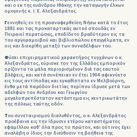
και ο εκ της ευάνδρου Ιθάκης την καταγωγήν έλκων
ομογενής κ. Ι. Ε. Αλεξανδράτος.
Γ
εννηθείς εν τη προαναφερθείση Νήσω κατά το έτος
1881 και τας προκαταρτικάς αυτού σπουδάς εν
Πειραιεί περατώσας, επεδίδετο βραδύτερον εις τα
του αργυραμοιβού και βιβλιοπώλου επαγγέλματα, εν
οις και διεκρίθη μεταξύ των συναδέλφων του.
Φ
ύσει επιχειρηματικού χαρακτήρος τυγχάνων ο κ.
Αλεξανδράτος, εύρισκε τον της Ελλάδος εμπορικόν
ορίζοντα τα μάλα περιορισμένον διά τας εαυτού
βλέψεις, και κατά συνέπειαν εν έτει 1904 αφικνύετο
εις τους αντίποδας και εγκαθίστατο εν Μελβούρνη,
ένθα μετά παρόδον διετίας περίπου ίδρυσε μετά των
αδελφών του Ανδρέου και Γεωργίου
μεγαλοπρεπέστατον κατάστημα εις κεντρικωτάτην
της πόλεως ταύτης οδόν.
Τ
ου συνεταιρισμού διαλυθέντος, ο κ. Αλεξανδράτος
προέβαινε εις την ίδρυσιν ετέρου καταστήματος
εφαμίλλου καθ’ όλα προς το πρώτον, και ούτινος έχει
αναλάβη ο ίδιος την διεύθυσιν τη βοήθεια της