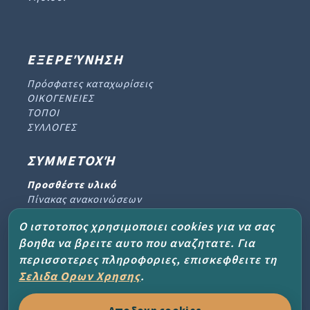
ΕΞΕΡΕΎΝΗΣΗ
Πρόσφατες καταχωρίσεις
ΟΙΚΟΓΕΝΕΙΕΣ
ΤΟΠΟΙ
ΣΥΛΛΟΓΕΣ
ΣΥΜΜΕΤΟΧΉ
Προσθέστε υλικό
Πίνακας ανακοινώσεων
Βιβλίο επισκεπτών
Ο ιστοτοπος χρησιμοποιει cookies για να σας
Αρχείο ενημερωτικών δελτίων
βοηθα να βρειτε αυτο που αναζητατε. Για
περισσοτερες πληροφοριες, επισκεφθειτε τη
ΈΡΓΟ ΚΑΙ ΒΟΉΘΕΙΑ
Σελιδα Ορων Χρησης
.
Σχετικά με το έργο