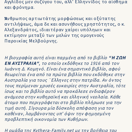
Αγγλίδος μεν συζύγου του, αλλ’ Ελληννίδος το αίσθημα
και φρόνημα.
Ά
νθρωπος αρτιωτάτης μορφώσεως και οξύτατης
αντιλήψεως, άμα δε και ασυνήθους χρηστότητος, ο κ.
Αλεξανδράτος, ιδιαιτέραν χαίρει υπόληωιν και
εκτίμησιν μεταξύ των μελών της ομογενούς
Παροικίας Μελβούρνης.
Η βιογραφία αυτή είναι παρμένη από το βιβλίο
“Η ΖΩΗ
ΕΝ ΑΥΣΤΡΑΛΙΑ“
,
το οποίο εκδόθηκε το 1916 από τον
Ιωάννη Δ. Κομηνό. Είναι ένα σημαντικό βιβλίο, αφού
θεωρείται ένα από τα πρώτα βιβλία που εκδόθηκε στην
Αυστραλία για τους ¨Ελληνες στην πατρίδα. Αν όντος
τους περίμεναν χρυσές ευκαιρίες στην Αυστραλία, τότε
ίσως και το βιβλίο αυτό να προκάλεσε ενδιαφέρον
ανάμεσα στην κυθηραϊκή και ελληνική νεολαία. Κάθε
άτομο που περιγράφεται στο βιβλίο πλήρωσε για την
τιμή αυτή. Σίγουρα μία δύσκολη απόφαση για τον
καθέναν, λαμβάνοντας υπ’ όψιν την φημησμένη
προβλεπτική οικονομία των Κυθήρων.
Η ομάδα της Kythera-Family.net με την βοήθεια του