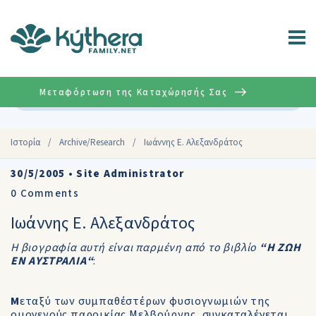
Μεταφόρτωση της Καταχώρησής Σας
Σύνθετη
Ιστορία
/
Archive/Research
/
Ιωάννης Ε. Αλεξανδράτος
30/5/2005
•
Site Administrator
0
Comments
Ιωάννης Ε. Αλεξανδράτος
Η βιογραφία αυτή είναι παρμένη από το βιβλίο
“Η ΖΩΗ
ΕΝ ΑΥΣΤΡΑΛΙΑ“
:
M
εταξύ των συμπαθέστέρων φυσιογνωμιών της
ομογενούς παροικίας Μελβούρνης, συγκαταλέγεται