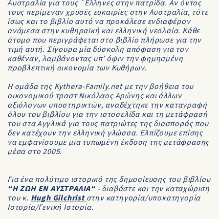
Αυστραλία για τους ¨Ελληνες στην πατρίδα. Αν όντος
τους περίμεναν χρυσές ευκαιρίες στην Αυστραλία, τότε
ίσως και το βιβλίο αυτό να προκάλεσε ενδιαφέρον
ανάμεσα στην κυθηραϊκή και ελληνική νεολαία. Κάθε
άτομο που περιγράφεται στο βιβλίο πλήρωσε για την
τιμή αυτή. Σίγουρα μία δύσκολη απόφαση για τον
καθέναν, λαμβάνοντας υπ’ όψιν την φημησμένη
προβλεπτική οικονομία των Κυθήρων.
Η ομάδα της Kythera-Family.net με την βοήθεια του
οικονομικού τραστ Νικόλαος Αρώνης και άλλων
αξιόλογων υποστηρικτών, αναδέχτηκε την καταγραφή
όλου του βιβλίου για την ιστοσελίδα και τη μετάφρασή
του στα Αγγλικά για τους πατριώτες της διασποράς που
δεν κατέχουν την ελληνική γλώσσα. Ελπίζουμε επίσης
να εμφανίσουμε μια τυπωμένη έκδοση της μετάφρασης
μέσα στο 2005.
Για ένα πολύτιμο ιστορικό της δημοσίευσης του βιβλίου
“Η ΖΩΗ ΕΝ ΑΥΣΤΡΑΛΙΑ“
- διαβάστε και την καταχώριση
του κ.
Hugh Gilchrist
στην κατηγορία/υποκατηγορία
Ιστορία/Γενική Ιστορία.