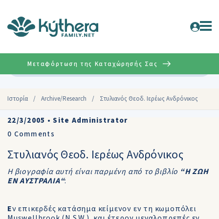
Μεταφόρτωση της Καταχώρησής Σας
Σύνθετη
Ιστορία
/
Archive/Research
/
Στυλιανός Θεοδ. Ιερέως Ανδρόνικος
22/3/2005
•
Site Administrator
0
Comments
Στυλιανός Θεοδ. Ιερέως Ανδρόνικος
Η βιογραφία αυτή είναι παρμένη από το βιβλίο
“Η ΖΩΗ
ΕΝ ΑΥΣΤΡΑΛΙΑ“
:
Ε
ν επικερδές κατάσημα κείμενον εν τη κωμοπόλει
Muswellbrook (N.S.W.), και έτερον μεγαλοπρεπές εν