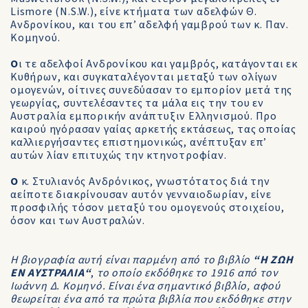
Lismore (N.S.W.), είνε κτήματα των αδελφών Θ.
Ανδρονίκου, και του επ’ αδελφή γαμβρού των κ. Παν.
Κομηνού.
Ο
ι τε αδελφοί Ανδρονίκου και γαμβρός, κατάγονται εκ
Κυθήρων, και συγκαταλέγονται μεταξύ των ολίγων
ομογενών, οίτινες συνεδύασαν το εμπορίον μετά της
γεωργίας, συντελέσαντες τα μάλα εις την του εν
Αυστραλία εμπορικήν ανάπτυξιν Ελληνισμού. Προ
καιρού ηγόρασαν γαίας αρκετής εκτάσεως, τας οποίας
καλλιεργήσαντες επιστημονικώς, ανέπτυξαν επ’
αυτών λίαν επιτυχώς την κτηνοτροφίαν.
Ο
κ. Στυλιανός Ανδρόνικος, γνωστότατος διά την
αείποτε διακρίνουσαν αυτόν γενναιοδωρίαν, είνε
προσφιλής τόσον μεταξύ του ομογενούς στοιχείου,
όσον και των Αυστραλών.
Η βιογραφία αυτή είναι παρμένη από το βιβλίο
“Η ΖΩΗ
ΕΝ ΑΥΣΤΡΑΛΙΑ“
,
το οποίο εκδόθηκε το 1916 από τον
Ιωάννη Δ. Κομηνό. Είναι ένα σημαντικό βιβλίο, αφού
θεωρείται ένα από τα πρώτα βιβλία που εκδόθηκε στην