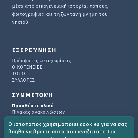
μέσα από οικογενειακή ιστορία, τόπους,
φωτογραφίες και τη ζωντανή μνήμη του
νησιού.
ΕΞΕΡΕΎΝΗΣΗ
Πρόσφατες καταχωρίσεις
ΟΙΚΟΓΕΝΕΙΕΣ
ΤΟΠΟΙ
ΣΥΛΛΟΓΕΣ
ΣΥΜΜΕΤΟΧΉ
Προσθέστε υλικό
Πίνακας ανακοινώσεων
Βιβλίο επισκεπτών
Ο ιστοτοπος χρησιμοποιει cookies για να σας
Αρχείο ενημερωτικών δελτίων
βοηθα να βρειτε αυτο που αναζητατε. Για