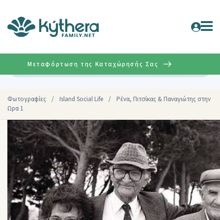
Μεταφόρτωση της Καταχώρησής Σας
Σύνθετη
Φωτογραφίες
/
Island Social Life
/
Ρένα, Πιτσίκας & Παναγιώτης στην
Ωρα 1