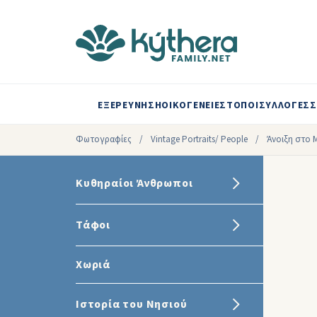
ΕΞΕΡΕΥΝΗΣΗ
ΟΙΚΟΓΕΝΕΙΕΣ
ΤΟΠΟΙ
ΣΥΛΛΟΓΕΣ
Σ
Φωτογραφίες
/
Vintage Portraits/ People
/
Άνοιξη στο M
Κυθηραίοι Άνθρωποι
Τάφοι
Χωριά
Ιστορία του Νησιού