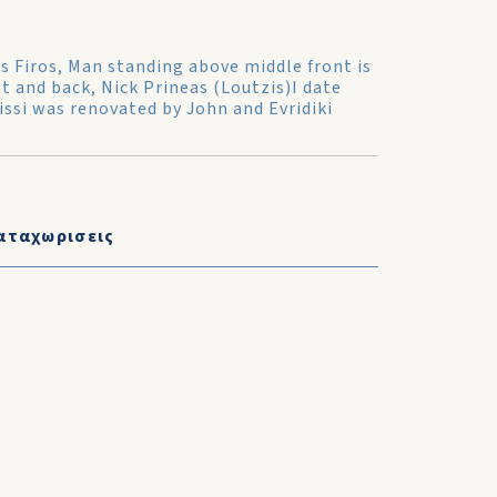
s Firos, Man standing above middle front is
ht and back, Nick Prineas (Loutzis)I date
rissi was renovated by John and Evridiki
αταχωρισεις