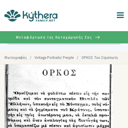
Μεταφόρτωση της Καταχώρησής Σας
Σύνθετη
Φωτογραφίες
/
Vintage Portraits/ People
/
ΟΡΚΟΣ Του Στρατιωτη