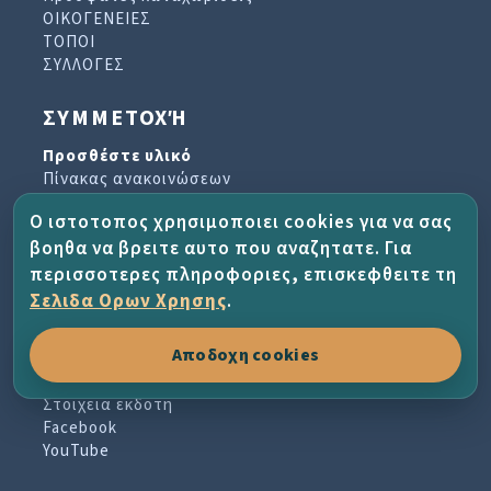
ΟΙΚΟΓΕΝΕΙΕΣ
ΤΟΠΟΙ
ΣΥΛΛΟΓΕΣ
ΣΥΜΜΕΤΟΧΉ
Προσθέστε υλικό
Πίνακας ανακοινώσεων
Βιβλίο επισκεπτών
Ο ιστοτοπος χρησιμοποιει cookies για να σας
Αρχείο ενημερωτικών δελτίων
βοηθα να βρειτε αυτο που αναζητατε. Για
περισσοτερες πληροφοριες, επισκεφθειτε τη
ΈΡΓΟ ΚΑΙ ΒΟΉΘΕΙΑ
Σελιδα Ορων Χρησης
.
Σχετικά με το έργο
Αποδοχη cookies
Συχνές ερωτήσεις
Οροι χρησης
Στοιχεια εκδοτη
Facebook
YouTube