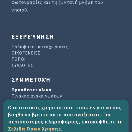
φωτογραφίες και τη ζωντανή μνήμη του
νησιού.
ΕΞΕΡΕΎΝΗΣΗ
Πρόσφατες καταχωρίσεις
ΟΙΚΟΓΕΝΕΙΕΣ
ΤΟΠΟΙ
ΣΥΛΛΟΓΕΣ
ΣΥΜΜΕΤΟΧΉ
Προσθέστε υλικό
Πίνακας ανακοινώσεων
Βιβλίο επισκεπτών
Ο ιστοτοπος χρησιμοποιει cookies για να σας
Αρχείο ενημερωτικών δελτίων
βοηθα να βρειτε αυτο που αναζητατε. Για
περισσοτερες πληροφοριες, επισκεφθειτε τη
ΈΡΓΟ ΚΑΙ ΒΟΉΘΕΙΑ
Σελιδα Ορων Χρησης
.