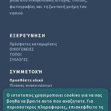
μέσα από οικογενειακή ιστορία, τόπους,
φωτογραφίες και τη ζωντανή μνήμη του
νησιού.
ΕΞΕΡΕΎΝΗΣΗ
Πρόσφατες καταχωρίσεις
ΟΙΚΟΓΕΝΕΙΕΣ
ΤΟΠΟΙ
ΣΥΛΛΟΓΕΣ
ΣΥΜΜΕΤΟΧΉ
Προσθέστε υλικό
Πίνακας ανακοινώσεων
Βιβλίο επισκεπτών
Ο ιστοτοπος χρησιμοποιει cookies για να σας
Αρχείο ενημερωτικών δελτίων
βοηθα να βρειτε αυτο που αναζητατε. Για
περισσοτερες πληροφοριες, επισκεφθειτε τη
ΈΡΓΟ ΚΑΙ ΒΟΉΘΕΙΑ