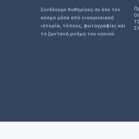
Π
Συνδέουμε Κυθηρίους σε όλο τον
Ο
κόσμο μέσα από οικογενειακή
Τ
ιστορία, τόπους, φωτογραφίες και
Σ
τη ζωντανή μνήμη του νησιού.
Ο ιστοτοπος χρησιμοποιει cookies για να σας
Ορων Χρησης
.