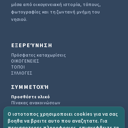
μέσα από οικογενειακή ιστορία, τόπους,
φωτογραφίες και τη ζωντανή μνήμη του
νησιού.
ΕΞΕΡΕΎΝΗΣΗ
Πρόσφατες καταχωρίσεις
ΟΙΚΟΓΕΝΕΙΕΣ
ΤΟΠΟΙ
ΣΥΛΛΟΓΕΣ
ΣΥΜΜΕΤΟΧΉ
Προσθέστε υλικό
Πίνακας ανακοινώσεων
Βιβλίο επισκεπτών
Ο ιστοτοπος χρησιμοποιει cookies για να σας
Αρχείο ενημερωτικών δελτίων
βοηθα να βρειτε αυτο που αναζητατε. Για