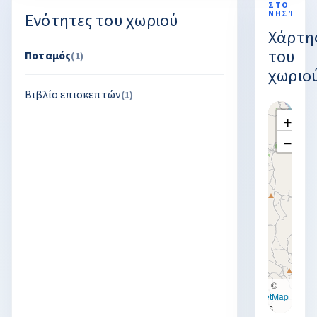
ΣΤΟ
ΝΗΣΊ
Ενότητες του χωριού
Χάρτη
του
Ποταμός
(1)
χωριο
Βιβλίο επισκεπτών
(1)
+
−
Leaflet
|
©
OpenStreetMap
contributors