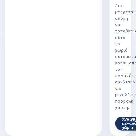
Δεν
μπορέσαμ
ακόμη
να
τοποθετή
αυτό
το
χωριό
αυτόματα
Χρησιμοπ
τον
παρακάτ
σύνδεσμο
για
μεγαλύτε
προβολή
χάρτη.
Άνοιγμ
μεγαλ
χάρτη