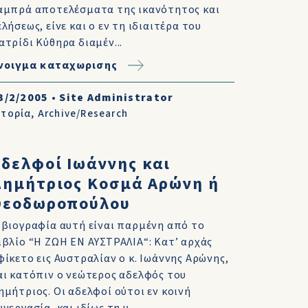
αμπρά αποτελέσματα της ικανότητος και
ελήσεως, είνε και ο εν τη ιδιαιτέρα του
ατρίδι Κύθηρα διαμέν...
νοιγμα καταχωρισης
3/2/2005
•
Site Administrator
στορία
,
Archive/Research
δελφοί Ιωάννης και
Δημήτριος Κοσμά Αρώνη ή
Θεοδωροπούλου
 βιογραφία αυτή είναι παρμένη από το
ιβλίο “Η ΖΩΗ ΕΝ ΑΥΣΤΡΑΛΙΑ“: Κατ’ αρχάς
φίκετο εις Αυστραλίαν ο κ. Ιωάννης Αρώνης,
αι κατόπιν ο νεώτερος αδελφός του
ημήτριος. Οι αδελφοί ούτοι εν κοινή