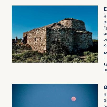
Η
β
Ε
μ
ο
κ
Α
1
Ι
Η
β
ο