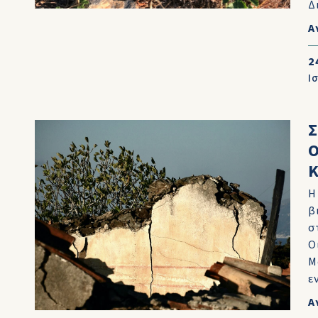
Δ
Α
2
Ι
Σ
Η
β
σ
Ο
Μ
ε
Α