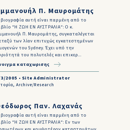
Εμμανουήλ Π. Μαυρομάτης
 βιογραφία αυτή είναι παρμένη από το
ιβλίο “Η ΖΩΗ ΕΝ ΑΥΣΤΡΑΛΙΑ“: Ο κ.
μμανουήλ Π. Μαυρομάτης, συγκαταλέγεται
εταξύ των λίαν επιτυχώς εγκατεστημένων
μογενών του Sydney. Έχει υπό την
υριότητά του πολυτελές και επικερ...
νοιγμα καταχωρισης
/3/2005
•
Site Administrator
στορία
,
Archive/Research
Θεόδωρος Παν. Λαχανάς
 βιογραφία αυτή είναι παρμένη από το
ιβλίο “Η ΖΩΗ ΕΝ ΑΥΣΤΡΑΛΙΑ“: Εν των
ραιωτέρων και κομψοτέρον καταστημάτων