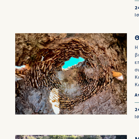
2
Ι
Η
β
ε
σ
Κ
Κ
Α
2
Ι