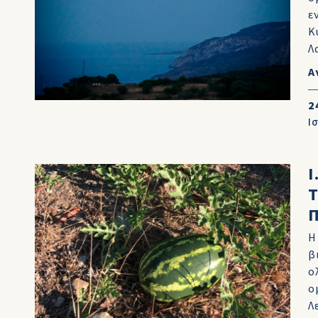
ε
Κ
Λ
Α
2
Ι
Ι
Τ
Η
β
ο
ο
Λ