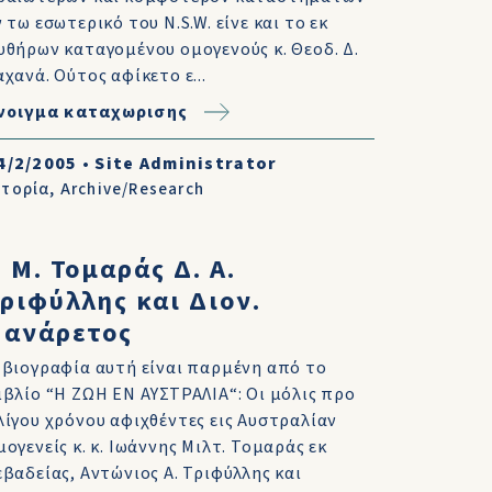
ν τω εσωτερικό του N.S.W. είνε και το εκ
υθήρων καταγομένου ομογενούς κ. Θεοδ. Δ.
αχανά. Ούτος αφίκετο ε...
νοιγμα καταχωρισης
4/2/2005
•
Site Administrator
στορία
,
Archive/Research
. Μ. Τομαράς Δ. Α.
ριφύλλης και Διον.
Πανάρετος
 βιογραφία αυτή είναι παρμένη από το
ιβλίο “Η ΖΩΗ ΕΝ ΑΥΣΤΡΑΛΙΑ“: Οι μόλις προ
λίγου χρόνου αφιχθέντες εις Αυστραλίαν
μογενείς κ. κ. Ιωάννης Μιλτ. Τομαράς εκ
εβαδείας, Αντώνιος Α. Τριφύλλης και