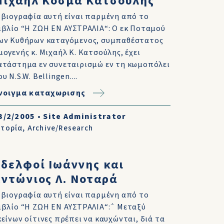
Μιχαήλ Κοσμά Κατσούλης
 βιογραφία αυτή είναι παρμένη από το
ιβλίο “Η ΖΩΗ ΕΝ ΑΥΣΤΡΑΛΙΑ“: Ο εκ Ποταμού
ων Κυθήρων καταγόμενος, συμπαθέστατος
μογενής κ. Μιχαήλ Κ. Κατσούλης, έχει
ατάστημα εν συνεταιρισμώ εν τη κωμοπόλει
ου N.S.W. Bellingen....
νοιγμα καταχωρισης
3/2/2005
•
Site Administrator
στορία
,
Archive/Research
δελφοί Ιωάννης και
ντώνιος Λ. Νοταρά
 βιογραφία αυτή είναι παρμένη από το
ιβλίο “Η ΖΩΗ ΕΝ ΑΥΣΤΡΑΛΙΑ“:΅ Μεταξύ
κείνων οίτινες πρέπει να καυχώνται, διά τα