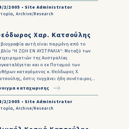
4/2/2005
•
Site Administrator
στορία
,
Archive/Research
Θεόδωρος Χαρ. Κατσούλης
 βιογραφία αυτή είναι παρμένη από το
ιβλίο “Η ΖΩΗ ΕΝ ΑΥΣΤΡΑΛΙΑ“: Μεταξύ των
πιχειρηματιών της Αυστραλίας
υγκαταλέγεται και ο εκ Ποταμού των
υθήρων καταγόμενος κ. Θεόδωρος Χ.
ατσούλης, όστις τυγχάνει ήδη συνέταιρος...
νοιγμα καταχωρισης
4/2/2005
•
Site Administrator
στορία
,
Archive/Research