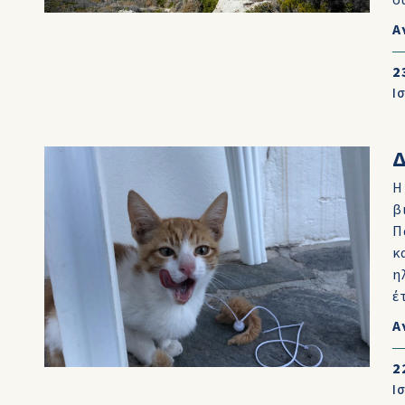
σ
Α
2
Ι
Η
β
Π
κ
η
έ
Α
2
Ι