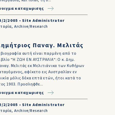
υνεργασία, και ιδίως τη υ...
νοιγμα καταχωρισης
3/2/2005
•
Site Administrator
στορία
,
Archive/Research
Δημήτριος Παναγ. Μελιτάς
 βιογραφία αυτή είναι παρμένη από το
ιβλίο “Η ΖΩΗ ΕΝ ΑΥΣΤΡΑΛΙΑ“: Ο κ. Δημ.
αναγ. Μελιτάς εκ Μελιτιάνικα των Κυθήρων
αταγόμενος, αφίκετο εις Αυστραλίαν εν
λικία μόλις δέκα επτά ετών, ήτοι κατά το
τος 1903. Προσληφθε...
νοιγμα καταχωρισης
2/2/2005
•
Site Administrator
στορία
,
Archive/Research