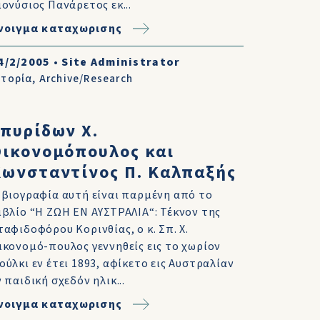
ιονύσιος Πανάρετος εκ...
νοιγμα καταχωρισης
4/2/2005
•
Site Administrator
στορία
,
Archive/Research
πυρίδων Χ.
Οικονομόπουλος και
Κωνσταντίνος Π. Καλπαξής
 βιογραφία αυτή είναι παρμένη από το
ιβλίο “Η ΖΩΗ ΕΝ ΑΥΣΤΡΑΛΙΑ“: Τέκνον της
ταφιδοφόρου Κορινθίας, ο κ. Σπ. Χ.
ικονομό-πουλος γεννηθείς εις το χωρίον
ούλκι εν έτει 1893, αφίκετο εις Αυστραλίαν
ν παιδική σχεδόν ηλικ...
νοιγμα καταχωρισης