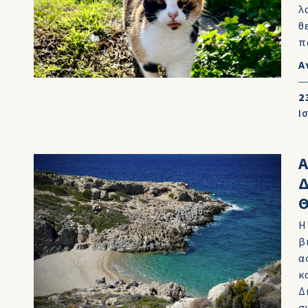
λ
θ
π
Α
2
Ι
Α
Η
β
α
κ
Δ