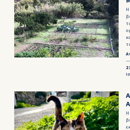
Η
β
τ
ο
κ
τ
Α
2
Ι
Α
Α
Η
β
ε