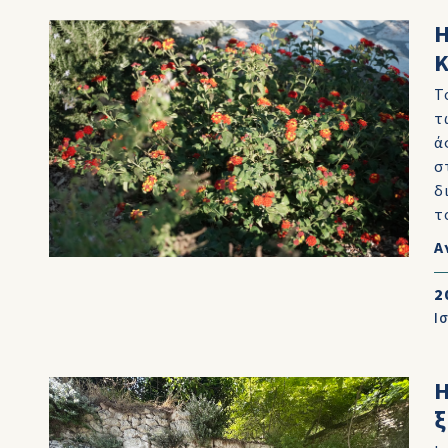
Η
Τ
τ
ά
σ
δ
τ
Α
2
Ι
Η