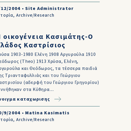
/12/2004
•
Site Administrator
στορία
,
Archive/Research
 οικογένεια Κασιμάτης-Ο
λάδος Καστρίσιος
ρύσα 1903-1980 Ελένη 1908 Αργυρούλα 1910
εόδωρος (Theo) 1913 Χρύσα, Ελένη,
ργυρούλα και Θεόδωρος, τα τέσσερα παιδιά
ης Τριανταφυλλιάς και του Γεώργιου
αστρισίου (αδερφή του Γεώργιου Γρηγορίου)
εννήθηκαν στα Κύθηρα....
νοιγμα καταχωρισης
0/9/2004
•
Matina Kasimatis
στορία
,
Archive/Research