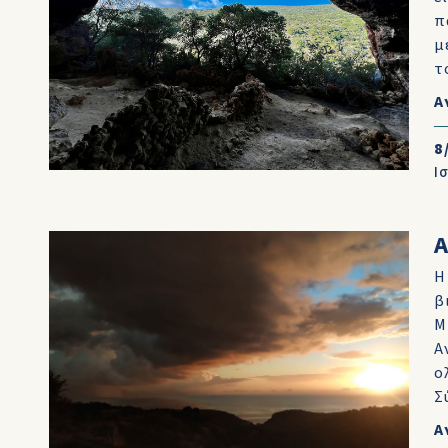
π
μ
τ
Α
8
Ι
Η
β
Μ
Α
ο
Σ
Α