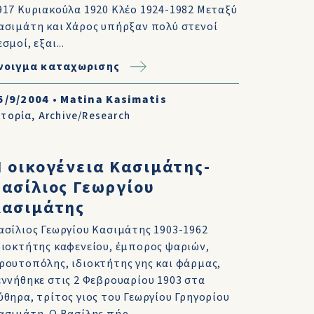
917 Κυριακούλα 1920 Κλέο 1924-1982 Μεταξύ
ασιμάτη και Χάρος υπήρξαν πολύ στενοί
εσμοί, εξαι...
νοιγμα καταχωρισης
5/9/2004
•
Matina Kasimatis
στορία
,
Archive/Research
 οικογένεια Κασιμάτης-
ασίλιος Γεωργίου
Κασιμάτης
ασίλιος Γεωργίου Κασιμάτης 1903-1962
διοκτήτης καφενείου, έμπορος ψαριών,
ρουτοπόλης, ιδιοκτήτης γης και φάρμας,
εννήθηκε στις 2 Φεβρουαρίου 1903 στα
ύθηρα, τρίτος γιος του Γεωργίου Γρηγορίου