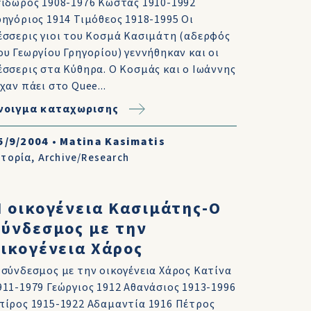
σίδωρος 1908-1976 Κώστας 1910-1992
ρηγόριος 1914 Τιμόθεος 1918-1995 Οι
έσσερις γιοι του Κοσμά Κασιμάτη (αδερφός
ου Γεωργίου Γρηγορίου) γεννήθηκαν και οι
έσσερις στα Κύθηρα. Ο Κοσμάς και ο Ιωάννης
ίχαν πάει στο Quee...
νοιγμα καταχωρισης
5/9/2004
•
Matina Kasimatis
στορία
,
Archive/Research
 οικογένεια Κασιμάτης-Ο
σύνδεσμος με την
ικογένεια Χάρος
 σύνδεσμος με την οικογένεια Χάρος Κατίνα
911-1979 Γεώργιος 1912 Αθανάσιος 1913-1996
πίρος 1915-1922 Αδαμαντία 1916 Πέτρος