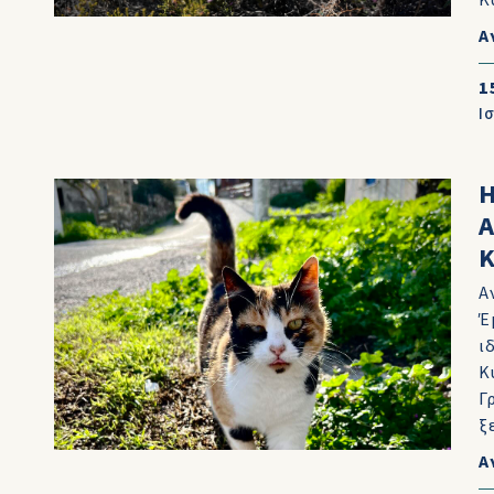
Κ
Α
1
Ι
Η
Α
Α
Έ
ι
Κ
Γ
ξ
Α