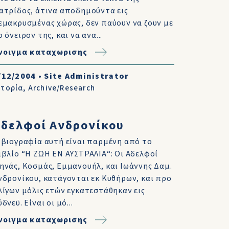
ατρίδος, άτινα αποδημούντα εις
εμακρυσμένας χώρας, δεν παύουν να ζουν με
ο όνειρον της, και να ανα...
νοιγμα καταχωρισης
/12/2004
•
Site Administrator
στορία
,
Archive/Research
Αδελφοί Ανδρονίκου
 βιογραφία αυτή είναι παρμένη από το
ιβλίο “Η ΖΩΗ ΕΝ ΑΥΣΤΡΑΛΙΑ“: Οι Αδελφοί
ηνάς, Κοσμάς, Εμμανουήλ, και Ιωάννης Δαμ.
νδρονίκου, κατάγονται εκ Κυθήρων, και προ
λίγων μόλις ετών εγκατεστάθηκαν εις
ύδνεϋ. Είναι οι μό...
νοιγμα καταχωρισης