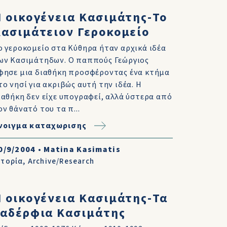
 οικογένεια Κασιμάτης-Το
Κασιμάτειον Γεροκομείο
ο γεροκομείο στα Κύθηρα ήταν αρχικά ιδέα
ων Κασιμάτηδων. Ο παππούς Γεώργιος
φησε μια διαθήκη προσφέροντας ένα κτήμα
το νησί για ακριβώς αυτή την ιδέα. Η
ιαθήκη δεν είχε υπογραφεί, αλλά ύστερα από
ον θάνατό του τα π...
νοιγμα καταχωρισης
0/9/2004
•
Matina Kasimatis
στορία
,
Archive/Research
 οικογένεια Κασιμάτης-Τα
ξαδέρφια Κασιμάτης