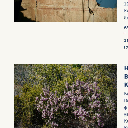
1
Κ
δ
Α
1
Ι
Η
Β
Β
Ι
φ
γ
Κ