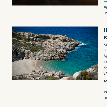
8
Ι
Η
κ
Χ
Θ
Α
τ
Κ
γ
Α
2
Ι