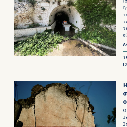
Ι
Γ
τ
τ
τ
ε
Α
1
Ι
Η
ο
Ο
1
Σ