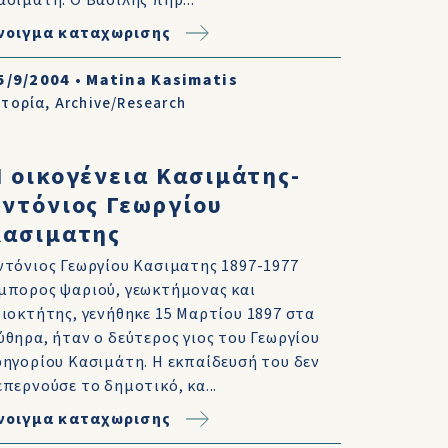
ασιμάτη. Ο Βασίλης πήρ...
νοιγμα καταχωρισης
5/9/2004
•
Matina Kasimatis
στορία
,
Archive/Research
 οικογένεια Κασιμάτης-
ντόνιος Γεωργίου
Κασιματης
ντόνιος Γεωργίου Κασιματης 1897-1977
μπορος ψαριού, γεωκτήμονας και
διοκτήτης, γενήθηκε 15 Μαρτίου 1897 στα
ύθηρα, ήταν ο δεύτερος γιος του Γεωργίου
ρηγορίου Κασιμάτη. Η εκπαίδευσή του δεν
επερνούσε το δημοτικό, κα...
νοιγμα καταχωρισης