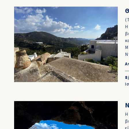
(
Η
β
κ
Μ
Ν
Α
8
Ι
Η
β
ε