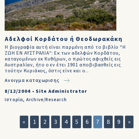
Αδελφοί Κορδάτου ή Θεοδωρακάκη
Η βιογραφία αυτή είναι παρμένη από το βιβλίο “Η
ΖΩΗ ΕΝ ΑΥΣΤΡΑΛΙΑ“: Εκ των αδελφών Κορδάτου,
καταγομένων εκ Κυθήρων, ο πρώτος αφιχθείς εις
Αυστραλίαν, ήτο ο εν έτει 1901 αποβιβασθείς εις
τούτην Κυριάκος, όστις είνε και ο...
Ανοιγμα καταχωρισης
8/12/2004
•
Site Administrator
Ιστορία
,
Archive/Research
«
1
2
3
4
5
6
7
8
9
»