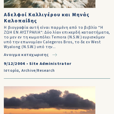
Αδελφοί Καλλιγέρου και Μηνάς
Καλοπαίδης
Η βιογραφία αυτή είναι παρμένη από το βιβλίο “Η
ΖΩΗ ΕΝ ΑΥΣΤΡΑΛΙΑ“: Δύο λίαν επικερδή καταστήματα,
το μεν εν τη κωμοπόλει Temora (N.S.W.) ευρισκόμεν
υπό την επωνυμίαν Calegeros Bros, το δε εν West
Wyalong (N.S.W.) υπό την...
Ανοιγμα καταχωρισης
9/12/2004
•
Site Administrator
Ιστορία
,
Archive/Research