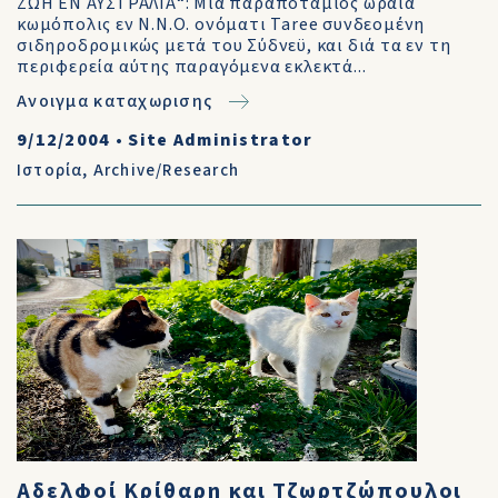
ΖΩΗ ΕΝ ΑΥΣΤΡΑΛΙΑ“: Μία παραποτάμιος ωραία
κωμόπολις εν Ν.Ν.Ο. ονόματι Taree συνδεομένη
σιδηροδρομικώς μετά του Σύδνεϋ, και διά τα εν τη
περιφερεία αύτης παραγόμενα εκλεκτά...
Ανοιγμα καταχωρισης
9/12/2004
•
Site Administrator
Ιστορία
,
Archive/Research
Αδελφοί Κρίθαρη και Τζωρτζώπουλοι