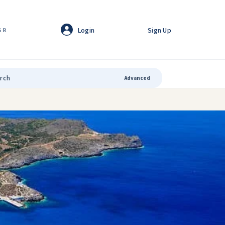
Login
Sign Up
GR
Advanced