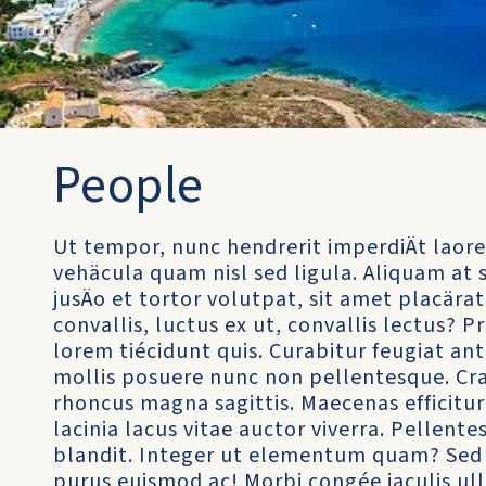
People
Ut tempor, nunc hendrerit imperdiÄt laore
vehäcula quam nisl sed ligula. Aliquam a
jusÄo et tortor volutpat, sit amet placärat
convallis, luctus ex ut, convallis lectus? P
lorem tiécidunt quis. Curabitur feugiat an
mollis posuere nunc non pellentesque. Cras 
rhoncus magna sagittis. Maecenas efficitu
lacinia lacus vitae auctor viverra. Pellent
blandit. Integer ut elementum quam? Sed la
purus euismod ac! Morbi congée iaculis ul