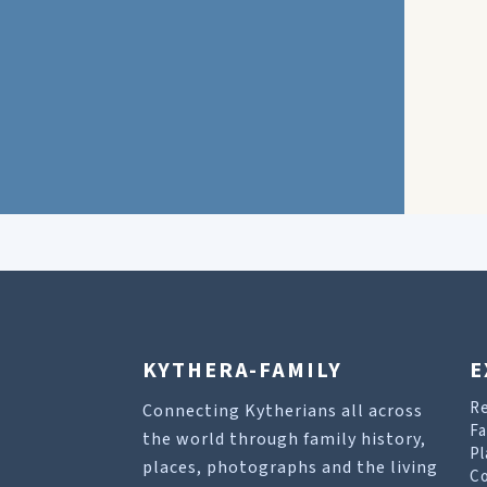
KYTHERA-FAMILY
E
R
Connecting Kytherians all across
Fa
the world through family history,
Pl
places, photographs and the living
Co