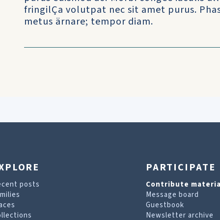
fringilÇa volutpat nec sit amet purus. Ph
metus ärnare; tempor diam.
XPLORE
PARTICIPATE
ecent posts
Contribute materia
milies
Message board
aces
Guestbook
llections
Newsletter archive