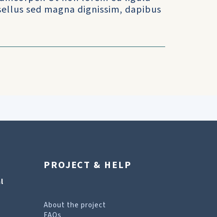
asellus sed magna dignissim, dapibus
PROJECT & HELP
l
About the project
FAQs