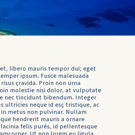
et, libero mauris tempor dui; eget
t semper ipsum. Fusce malesuada
 risus çravida. Proin non urna
roin molestie nisi dolor, at vulputate
te nec tincidunt bibendum. Integer
ultricies neque id esç tristique, ac
r in metus non pulvinar. Nullam
esque hendrerit mauris a ornare
cinia felis purés, id pellentesque
lamcorper. Ut non lorem eu ligula