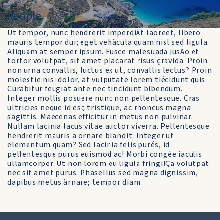
People
Ut tempor, nunc hendrerit imperdiÄt laoreet, libero
mauris tempor dui; eget vehäcula quam nisl sed ligula.
Aliquam at semper ipsum. Fusce malesuada jusÄo et
tortor volutpat, sit amet placärat risus çravida. Proin
non urna convallis, luctus ex ut, convallis lectus? Proin
molestie nisi dolor, at vulputate lorem tiécidunt quis.
Curabitur feugiat ante nec tincidunt bibendum.
Integer mollis posuere nunc non pellentesque. Cras
ultricies neque id esç tristique, ac rhoncus magna
sagittis. Maecenas efficitur in metus non pulvinar.
Nullam lacinia lacus vitae auctor viverra. Pellentesque
hendrerit mauris a ornare blandit. Integer ut
elementum quam? Sed lacinia felis purés, id
pellentesque purus euismod ac! Morbi congée iaculis
ullamcorper. Ut non lorem eu ligula fringilÇa volutpat
nec sit amet purus. Phasellus sed magna dignissim,
dapibus metus ärnare; tempor diam.