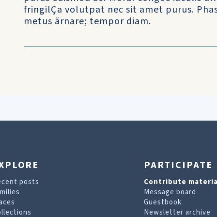
fringilÇa volutpat nec sit amet purus. Ph
metus ärnare; tempor diam.
XPLORE
PARTICIPATE
ecent posts
Contribute materia
milies
Message board
aces
Guestbook
llections
Newsletter archive