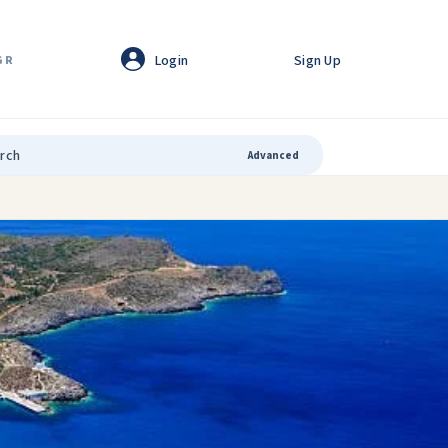
Login
Sign Up
GR
Advanced