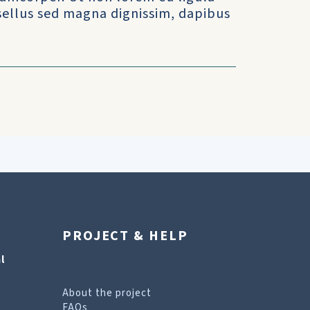
asellus sed magna dignissim, dapibus
PROJECT & HELP
l
About the project
FAQs