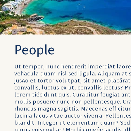
People
Ut tempor, nunc hendrerit imperdiÄt laore
vehäcula quam nisl sed ligula. Aliquam a
jusÄo et tortor volutpat, sit amet placärat
convallis, luctus ex ut, convallis lectus? P
lorem tiécidunt quis. Curabitur feugiat an
mollis posuere nunc non pellentesque. Cras 
rhoncus magna sagittis. Maecenas efficitu
lacinia lacus vitae auctor viverra. Pellent
blandit. Integer ut elementum quam? Sed la
purus euismod ac! Morbi congée iaculis ul