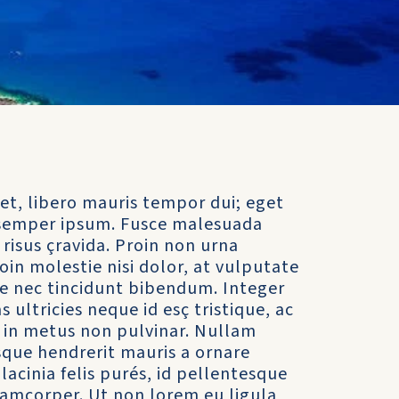
et, libero mauris tempor dui; eget
t semper ipsum. Fusce malesuada
 risus çravida. Proin non urna
roin molestie nisi dolor, at vulputate
te nec tincidunt bibendum. Integer
ultricies neque id esç tristique, ac
r in metus non pulvinar. Nullam
esque hendrerit mauris a ornare
cinia felis purés, id pellentesque
lamcorper. Ut non lorem eu ligula