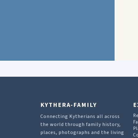
KYTHERA-FAMILY
E
R
Connecting Kytherians all across
Fa
the world through family history,
Pl
places, photographs and the living
Co