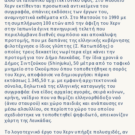
άλλο σε ιαπωνικό αρχιτεκτονικό ύφος. Στο Μουσείο
Χερν εκτίθενται προσωπικά αντικείμενα του
συγγραφέα, σπάνιες εκδόσεις των έργων του,
αναμνηστικά εκθέματα κτλ. Στο Ματσούε το 1990 με
τη συμπλήρωση 100 ετών από την άφιξη του Χερν
στην Ιαπωνία έγινε πανηγυρική τελετή που
περιελάμβανε διεθνές συμπόσιο και αποκάλυψη
προτομής, που με δαπάνες της ελληνικής κυβέρνησης
φιλοτέχνησε ο ίδιος γλύπτης (Σ. Κατωπόδης) ο
οποίος τρεις δεκαετίες νωρίτερα είχε κάνει την
προτομή για τον Δήμο Λευκάδας. Την ίδια χρονιά ο
Δήμος Σιντζούκου (Shinjuku), 50 μέτρα από το ταφικό
μνημείο στο Οκούμπου όπου τοποθετήθηκε η σορός
του Χερν, αποφάσισε να δημιουργήσει πάρκο
εκτάσεως 1.345,50 τ.μ. με εμφανή αρχιτεκτονικά
σύνολα, δηλωτικά της ελληνικής καταγωγής του
συγγραφέα: ένα είδος αρχαίας αγοράς, σειρά κιόνων,
κρήνη, ναΐδριο που να θυμίζει ελληνορθόδοξο ναό
(άνευ σταυρού) και χώρο παιδιάς και ανάπαυσης εν
μέσω αλσυλλίου, σε περίοπτο χώρο του οποίου
σχεδιάστηκε να τοποθετηθεί ψηφιδωτό, απεικονίζον
χάρτη της Λευκάδας.
Το λογοτεχνικό έργο του Χερν υπήρξε πολυσχιδές, αν