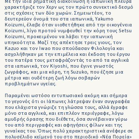
Με την ίδια ρηματική διακοίνωση η ιαπωνική πλευρά
χαρακτήριζε τον Χερν ως τον πρώτο συνεκτικό δεσμό
στις σχέσεις των δύο χωρών. Σημειωτέον, το
δευτερεύον όνομά του στα ιαπωνικά, Υakumo
Κoizumi, έλαβε όταν υιοθετήθηκε από την οικογένεια
Κoizumi, λίγο προτού νυμφευθεί την κόρη τους Setsu
Κoizumi, προκειμένου να λάβει την ιαπωνική
υπηκοότητα. Μαζί της απέκτησε τρεις γιους, τον
Κazuo και τον Ιwao που σπούδασαν Φιλολογία και
ασχολήθηκαν με την επιμέλεια και έκδοση του έργου
του πατέρα τους μεταφράζοντάς το από τα αγγλικά
στα ιαπωνικά, τον Κiyoshi, που έγινε γνωστός
ζωγράφος, και μια κόρη, τη Suzuko, που έζησε μια
μέτρια και ουδέτερη ζωή λόγω σοβαρών
προβλημάτων υγείας.
Παραμένει ωστόσο εντυπωσιακό ακόμη και σήμερα
το γεγονός ότι οι Ιάπωνες λάτρεψαν έναν συγγραφέα
που ελάχιστα γνώριζε τη γλώσσα τους, αλλά έγραφε
μόνο στα αγγλικά, και επιπλέον περιέγραφε, λόγω
αμυδρής όρασης που διέθετε, όσα συνέβαιναν γύρω
του από περιγραφές και αφηγήσεις φίλων και της
γυναίκας του. Όπως πολύ χαρακτηριστικά ανέφερε σε
πολυσέλιδο κείμενό του στο περιοδικό «Νέα Πορεία»