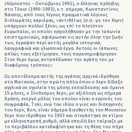
(Αύγουστος – Οκτώβριος 1991), ο έλληνας πρέσβης
στο Τόκιο (1990-1993), ε.τ. σήμερα, Κωνσταντίνος
Βάσσης, από τους λίγους πραγματικά λόγιους
διπλωμάτες καριέρας, «αντιθέτως (σ.σ.: με τον Χερν)
υπάρχουν πολλοί ξένοι, ως επί το πλείστον
Ευρωπαίοι, οι οποίοι ησχολήθησαν με την Ιαπωνία
επιστημονικώς, αφιέρωσαν εις αυτήν όλην την ζωήν
των, έγραψαν περί αυτής μεγάλα ιστορικά,
λαογραφικά και γλωσσικά έργα. Αυτούς οι Ιάπωνες
απλώς τους εξετίμησαν, τους παρεσημοφόρησαν.
Στον Χερν όμως ανταπέδωσαν την αγάπη του με
διαφόρους τρόπους».
Ως αποτέλεσμα αυτής της αγάπης αρχικά ιδρύθηκε
στο Ματσούε, στην πρώτη πόλη όπου ο Χερν δίδαξε
αγγλικά σε σχολεία της μέσης εκπαίδευσης και έμεινε
15 μήνες, ο Σύνδεσμος Χερν, με αξιόλογη ως σήμερα
δράση, ενεργό μέλος του οποίου είναι ο εγγονός του
συγγραφέα, Τoki, ενώ του ιδίου ο γιος και δισεγγονός
του Χερν, Βon, είναι σήμερα διευθυντής του Μουσείου
Χερν που ιδρύθηκε το 1933 και στεγάστηκε σε κτίριο
με ελληνοπρεπή ρυθμό, αλλά επειδή δεν ταίριαζε με
το περιβάλλον κατεδαφίστηκε και τη θέση του πήρε