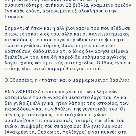
ουσιαστικότερη, ανήκουν 12 βιβλία, γραμμένα σχεδόν
ένα κάθε χρόνο, αφιερωμένα εξ ολοκλήρου στην
Ιαπωνία.
Σημαντική ήταν και η αλληλογραφία του που εξέδωσε
ο πρωτότοκος γιος του, αλλά και οι πανεπιστημιακές
παραδόσεις του που συγκεντρώθηκαν από φοιτητές
του σε ογκώδεις τόμους βάσει σημειώσεων που
κρατούσαν, δεδομένου ότι ο ίδιος δεν άφησε κείμενα
διαλέξεών του, επειδή παρέδιδε μαθήματα αγγλικής
λογοτεχνίας και κριτικής αυτοσχεδίως. Ο ίδιος έγραψε
επίσης «Ιαπωνικά παραμύθια» για παιδιά.
Ο Οδυσσέας, η «τράτα» και ο μαρμαρωμένος βασιλιάς
ΕΝΔΙΑΦΕΡΟΥΣΑ είναι η ανίχνευση των ελληνικών
καταβολών του συγγραφέα μέσα στο έργο του. Αν και
δεν γνώριζε ελληνικά, ήταν λάτρης της ιστορίας, των
παραδόσεων και των θρύλων της γενέτειράς του. Οι
αέναες μετακινήσεις του από χώρα σε χώρα
συμβολίζουν τις οδυσσειακές πλευρές του βίου του,
ενώ οι αναφορές του σε αρχαίους έλληνες λυρικούς
(Ανακρέοντα, Θεόκριτο, Μελέαγρο) είναι πυκνές στα