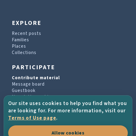
EXPLORE
Recent posts
Families
Places
Collections
PARTICIPATE
Contribute material
Message board
Guestbook
Newsletter archive
Our site uses cookies to help you find what you
are looking for. For more information, visit our
PROJECT & HELP
Terms of Use page
.
About the project
Allow cookies
FAQs