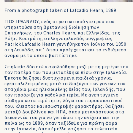
From a photograph taken of Lafcadio Hearn, 1889
ΓΙΟΣ ΙΡΛΑΝΔΟΥ, ενός στρατιωτικού γιατρού που
υπηρετούσε στη βρετανική διοίκηση των
Επτανήσων, του Charles Ηearn, και Ελληνίδας, της
Ρόζας Κασιμάτη, ο ελληνοϊρλανδός συγγραφέας
Ρatrick Lafcadio Ηearn γεννήθηκε τον Ιούνιο του 1850
στη Λευκάδα, απ΄ όπου προέρχεται και το ενδιάμεσο
όνομα με το οποίο βαπτίστηκε.
Σε ηλικία δύο ετών ακολούθησε μαζί με τη μητέρα του
τον πατέρα του που μετατέθηκε πίσω στην Ιρλανδία.
Έκτοτε θα ζήσει δυστυχισμένα παιδικά χρόνια,
εγκαταλελειμμένος μετά το διαζύγιο των γονέων του
στα χέρια μιας ηλικιωμένης θείας του, Ιρλανδής, που
τον προόριζε για καθολικό ιερέα. Με ανεπτυγμένο
αίσθημα κατωτερότητας λόγω του παρουσιαστικού
του, κλειστός και εσωστρεφής χαρακτήρας, θα ζήσει
μεταξύ Δουβλίνου και ΗΠΑ, όπου μετανάστευσε στα
δεκαεννέα του για να γλιτώσει την ανέχεια και την
πείνα ως το 1889, όταν ταξίδεψε για πρώτη φορά
στην Ιαπωνία, όπου έμελλε να ζήσει τα τελευταία