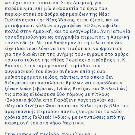
και όχι ενιαίο ποιοτικά. Στην Αμερική, για
παράδειγμα, επί μία εικοσαετία το έργο του
περιορίστηκε σε άρθρα εφημερίδων της Νέας
Ορλεάνης και της Νέας Υόρκης, όπου έζησε, και σε
μεταφράσεις γάλλων συγγραφέων. «Ο Χερν οφείλει
πολλά στην Αμερική, και το αναγνωρίζει. Αν η Ιαπωνία
τον εδημιούργησε ως συγγραφέα περιωπής, η Αμερική
τον ανέδειξε. Με την διαφοράν ότι η τελευταία δεν
είχε ιδιαίτερο λόγο να τον τιμήση και να φροντίση
για την διαιώνιση της μνήμης του» έγραψε στο άρθρο
του στο τεύχος της «Νέας Πορείας» ο πρέσβης ε.τ. Κ.
Βάσσης. Στην «αμερικανική περίοδο» του
συγγραφικού του έργου ανήκουν επίσης δύο
μυθιστορήματα (είδος, πάντως, στο οποίο δεν
διέπρεψε) και αναπλάσεις θρύλων και παραδόσεων
ξένων λαών (εβραίων, Ινδών, Κινέζων και Φινλανδών)
τις οποίες εξέδωσε σε δύο τόμους με τίτλους
«Σκόρπια φύλλα από Παράξενη Λογοτεχνία» και
«Μερικά Κινέζικα Φαντάσματα». Καλύτερο βιβλίο της
αμερικανικής περιόδου πάντως θεωρείται το «Δύο
χρόνια στις Γαλλικές Ινδίες», με εντυπώσεις από την
παραμονή του στη νήσο Μαρτινίκ.
Στην ιαπωνική περίοδο, που είναι και η