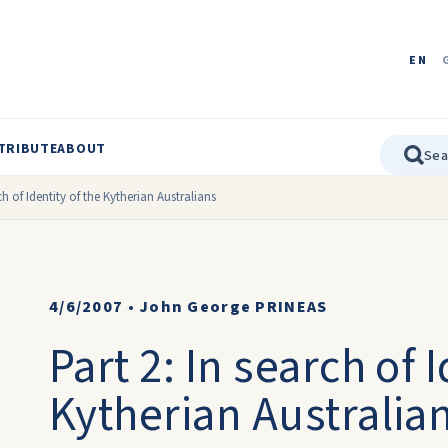
EN
TRIBUTE
ABOUT
ch of Identity of the Kytherian Australians
4/6/2007
•
John George PRINEAS
Part 2: In search of 
Kytherian Australia