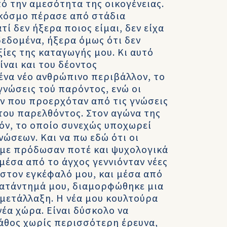
ό την αμεσότητα της οικογένειας.
 κόσμο πέρασε από στάδια
ί δεν ήξερα ποιος είμαι, δεν είχα
δεδομένα, ήξερα όμως ότι δεν
ίες της καταγωγής μου. Κι αυτό
ίναι και του δέοντος
ένα νέο ανθρώπινο περιβάλλον, το
γνώσεις τού παρόντος, ενώ οι
ον που προερχόταν από τις γνώσεις
 του παρελθόντος. Στον αγώνα της
όν, το οποίο συνεχώς υποχωρεί
ώσεων. Και να πω εδώ ότι οι
 με πρόδωσαν ποτέ και ψυχολογικά
μέσα από το άγχος γεννιόνταν νέες
ς στον εγκέφαλό μου, και μέσα από
κατάντημά μου, διαμορφώθηκε μια
μετάλλαξη. Η νέα μου κουλτούρα
νέα χώρα. Είναι δύσκολο να
άθος χωρίς περισσότερη έρευνα,