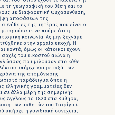
 και του Ιονίου έχουν το καθένα την
ε τη γεωγραφική του θέση και το
ίκους με διαφορετική ψυχοσύνθεση,
λήψη αποφάσεων της
 συνήθειες της μητέρας που είναι ο
 μπορούσαμε να πούμε ότι η
ιτισμική κοινωνία. Ας μην ξεχνάμε
πτύχθηκε στην αρχαία εποχή. Η
αι κοντά, όμως οι κάτοικοι έχουν
ς αρχές του εικοστού αιώνα η
 γλώσσας που μιλούσαν στο κάθε
αλέκτου υπήρχε και μεταξύ των
 χρόνια της απομόνωσης.
εχωριστό παράδειγμα όπου η
ας ελληνικής γραμματείας δεν
αι σε άλλα μέρη της σημερινής
υς Άγγλους το 1820 στα Κύθηρα,
δοση των μαθητών του Τσιρίγου.
ύ υπήρχε η γονιδιακή συνέχεια,