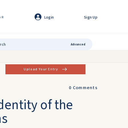
Login
Sign Up
GR
Advanced
Upload Your Entry
0
Comments
Identity of the
ns