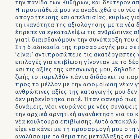
την πανίδα των Κυθήρων, και δεύτερον απ
Η προσπάθειά μου να αναδειχθώ στο νέο
απογοήτευσης και απελπισίας, κυρίως γιατ
τη ικανότητα της αξιολόγησης με τα νέα 
έπρεπε να εγκαταλείψω τις ανθρώπινες αξ
γιατί διαισθανόμουν την συνύπαρξη του ε
Στη διαδικασία της προσαρμογής μου σε 
‘είναι’ αντιπροσώπευε τις ακατέργαστες 
επιλογές για επιβίωση γίνονταν με το δέ
και τις αξίες της καταγωγής μου, δηλαδή
ζωής το παρελθόν πάντα διδάσκει το παρ
προς το μέλλον με την αφομοίωση νέων γν
ανθρώπινες αξίες της καταγωγής μου δεν
δεν μηδενίστηκα ποτέ. Ήταν φανερό πως 
δυνάμεις, νέοι νευρώνες με νέες συνάψει
την αρχικά αρνητική αγανάκτηση για το 
νέα κουλτούρα επιβίωσης. Αυτό αποκαλώ 
είχε να κάνει με τη προσαρμογή μου στη 
αναλύσουμε το θέμα της μετάλλαξης σε β