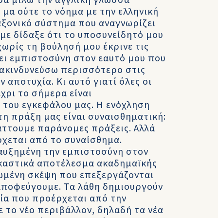
ρα μιλώ την αγγλική γλώσσα
 μα ούτε το νόημα με την ελληνική
αξονικό σύστημα που αναγνωρίζει
 με δίδαξε ότι το υποσυνείδητό μου
χωρίς τη βούλησή μου έκρινε τις
σει εμπιστοσύνη στον εαυτό μου που
ιακινδυνεύσω περισσότερο στις
 αποτυχία. Κι αυτό γιατί όλες οι
χρι το σήμερα είναι
 του εγκεφάλου μας. Η ενόχληση
η πράξη μας είναι συναισθηματική:
άττουμε παράνομες πράξεις. Αλλά
ρχεται από το συναίσθημα.
 αυξημένη την εμπιστοσύνη στον
αγκαστικά αποτέλεσμα ακαδημαϊκής
ωμένη σκέψη που επεξεργάζονται
 αποφεύγουμε. Τα λάθη δημιουργούν
ία που προέρχεται από την
ε το νέο περιβάλλον, δηλαδή τα νέα