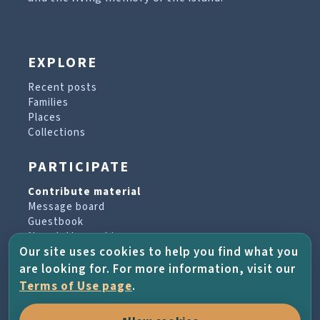
EXPLORE
Recent posts
Families
Places
Collections
PARTICIPATE
Contribute material
Message board
Guestbook
Newsletter archive
Our site uses cookies to help you find what you
are looking for. For more information, visit our
PROJECT & HELP
Terms of Use page
.
About the project