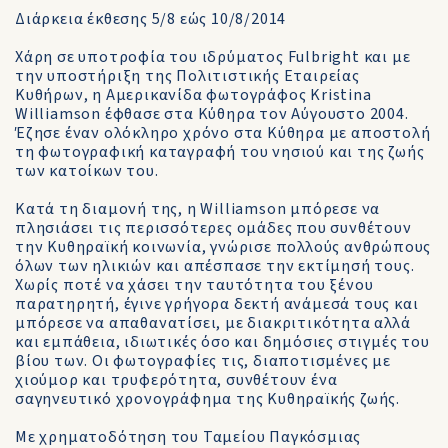
Διάρκεια έκθεσης 5/8 εώς 10/8/2014
Xάρη σε υποτροφία του ιδρύματος Fulbright και με
την υποστήριξη της Πολιτιστικής Εταιρείας
Κυθήρων, η Αμερικανίδα φωτογράφος Kristina
Williamson έφθασε στα Κύθηρα τον Αύγουστο 2004.
Έζησε έναν ολόκληρο χρόνο στα Κύθηρα με αποστολή
τη φωτογραφική καταγραφή του νησιού και της ζωής
των κατοίκων του.
Κατά τη διαμονή της, η Williamson μπόρεσε να
πλησιάσει τις περισσότερες ομάδες που συνθέτουν
την Κυθηραϊκή κοινωνία, γνώρισε πολλούς ανθρώπους
όλων των ηλικιών και απέσπασε την εκτίμησή τους.
Χωρίς ποτέ να χάσει την ταυτότητα του ξένου
παρατηρητή, έγινε γρήγορα δεκτή ανάμεσά τους και
μπόρεσε να απαθανατίσει, με διακριτικότητα αλλά
και εμπάθεια, ιδιωτικές όσο και δημόσιες στιγμές του
βίου των. Οι φωτογραφίες τις, διαποτισμένες με
χιούμορ και τρυφερότητα, συνθέτουν ένα
σαγηνευτικό χρονογράφημα της Κυθηραϊκής ζωής.
Με χρηματοδότηση του Ταμείου Παγκόσμιας