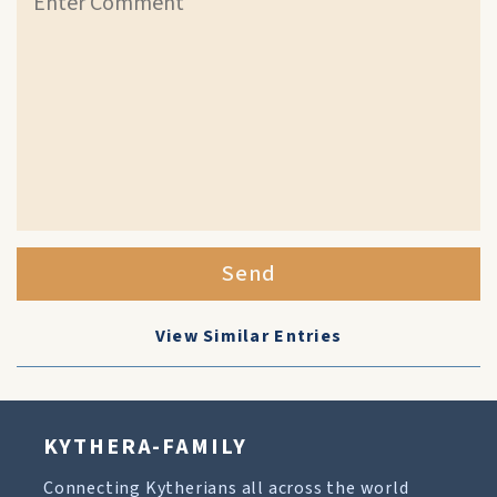
Send
View Similar Entries
KYTHERA-FAMILY
Connecting Kytherians all across the world