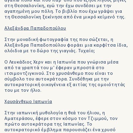
αγαπώ πολύ και που παρ' όλο που έζησε λίγους μήνες
στη Θεσσαλονίκη, εγώ την έχω συνδέσει με την
αγαπημένη μου πόλη. Το βιβλίο που έχω γράψει για
τη Θεσσαλονίκη ξεκίνησε από ένα μικρό κείμενό της.
Αλεξάνδρα Παπαδοπούλου
Στην μοναδική φωτογραφία της που σώζεται, η
Αλεξάνδρα Παπαδοπούλου φοράει μια καρφίτσα ίδια,
ολόιδια με το δώρο της γιαγιάς. Τυχαίο;
Ο Λευκάδιος Χερν και η Ιαπωνία που γνώρισα μέσα
από τα γραπτά του μ' έφεραν μπροστά στο
ιτσιμοντζιγκινού. Στο χρυσάνθεμο που είναι το
σύμβολο του αυτοκράτορα. Συνδέθηκε με την
αυτοκρατορική οικογένεια εξ αιτίας της ομοιότητάς
του με τον ήλιο.
Xρυσάνθεμο Iαπωνία
Στην ιαπωνική μυθολογία η θεά του ήλιου, η
Αματεράσου, έφερε στον κόσμο τον Τζιμμού, τον
πρώτο αυτοκράτορα της Ιαπωνίας. Το
αυτοκρατορικό έμβλημα παρουσιάζει ένα χρυσό