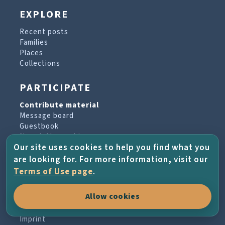
EXPLORE
Recent posts
Families
Places
Collections
PARTICIPATE
Contribute material
Message board
Guestbook
Newsletter archive
Our site uses cookies to help you find what you
are looking for. For more information, visit our
PROJECT & HELP
Terms of Use page
.
About the project
Allow cookies
FAQs
Terms of Use
Imprint