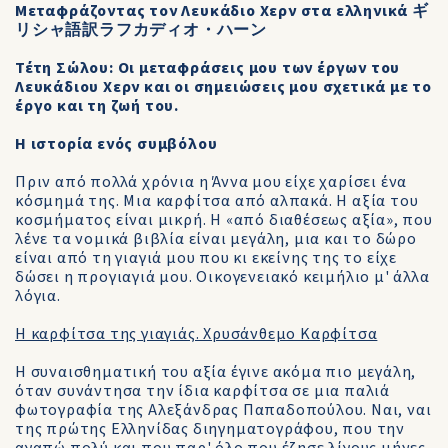
Μεταφράζοντας τον Λευκάδιο Χερν στα ελληνικά ギ
リシャ語訳ラフカディオ・ハーン
Τέτη Σώλου: Οι μεταφράσεις μου των έργων του
Λευκάδιου Χερν και οι σημειώσεις μου σχετικά με το
έργο και τη ζωή του.
Η ιστορία ενός συμβόλου
Πριν από πολλά χρόνια η Άννα μου είχε χαρίσει ένα
κόσμημά της. Μια καρφίτσα από αλπακά. Η αξία του
κοσμήματος είναι μικρή. Η «από διαθέσεως αξία», που
λένε τα νομικά βιβλία είναι μεγάλη, μια και το δώρο
είναι από τη γιαγιά μου που κι εκείνης της το είχε
δώσει η προγιαγιά μου. Οικογενειακό κειμήλιο μ' άλλα
λόγια.
H καρφίτσα της γιαγιάς. Xρυσάνθεμο Kαρφίτσα
Η συναισθηματική του αξία έγινε ακόμα πιο μεγάλη,
όταν συνάντησα την ίδια καρφίτσα σε μια παλιά
φωτογραφία της Αλεξάνδρας Παπαδοπούλου. Ναι, ναι
της πρώτης Ελληνίδας διηγηματογράφου, που την