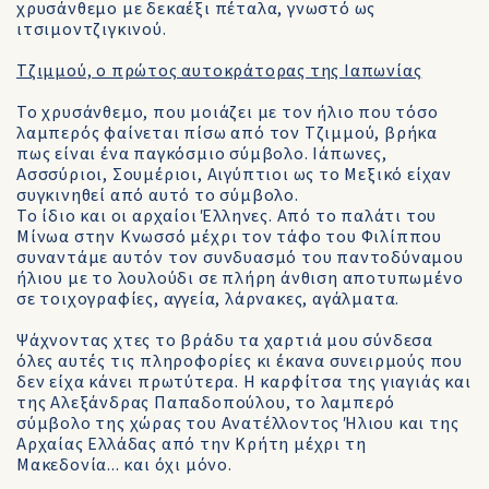
χρυσάνθεμο με δεκαέξι πέταλα, γνωστό ως
ιτσιμοντζιγκινού.
Τζιμμού, ο πρώτος αυτοκράτορας της Ιαπωνίας
Το χρυσάνθεμο, που μοιάζει με τον ήλιο που τόσο
λαμπερός φαίνεται πίσω από τον Τζιμμού, βρήκα
πως είναι ένα παγκόσμιο σύμβολο. Ιάπωνες,
Ασσσύριοι, Σουμέριοι, Αιγύπτιοι ως το Μεξικό είχαν
συγκινηθεί από αυτό το σύμβολο.
Το ίδιο και οι αρχαίοι Έλληνες. Από το παλάτι του
Μίνωα στην Κνωσσό μέχρι τον τάφο του Φιλίππου
συναντάμε αυτόν τον συνδυασμό του παντοδύναμου
ήλιου με το λουλούδι σε πλήρη άνθιση αποτυπωμένο
σε τοιχογραφίες, αγγεία, λάρνακες, αγάλματα.
Ψάχνοντας χτες το βράδυ τα χαρτιά μου σύνδεσα
όλες αυτές τις πληροφορίες κι έκανα συνειρμούς που
δεν είχα κάνει πρωτύτερα. Η καρφίτσα της γιαγιάς και
της Αλεξάνδρας Παπαδοπούλου, το λαμπερό
σύμβολο της χώρας του Ανατέλλοντος Ήλιου και της
Αρχαίας Ελλάδας από την Κρήτη μέχρι τη
Μακεδονία... και όχι μόνο.