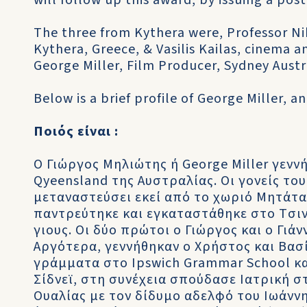
will follow up this award, by issuing a po
The three from Kythera were, Professor Ni
Kythera, Greece, & Vasilis Kailas, cinema a
George Miller, Film Producer, Sydney Austr
Below is a brief profile of George Miller, a
Ποιός είναι :
Ο Γιώργος Μηλιώτης ή George Miller γενν
Qyeensland της Αυστραλίας. Οι γονείς το
μεταναστεύσει εκεί από το χωριό Μητάτα
παντρεύτηκε και εγκαταστάθηκε στο Tσιν
γιους. Οι δύο πρώτοι ο Γιώργος και ο Γιά
Αργότερα, γεννήθηκαν ο Χρήστος και Βασ
γράμματα στο Ipswich Grammar School κ
Σίδνεϊ, στη συνέχεια σπούδασε Ιατρική 
Ουαλίας με τον δίδυμο αδελφό του Ιωάνν