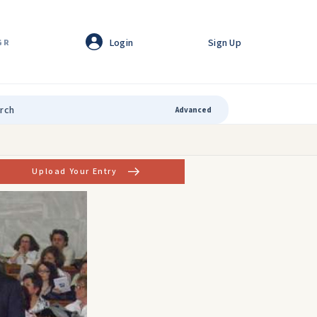
Login
Sign Up
GR
Advanced
Upload Your Entry