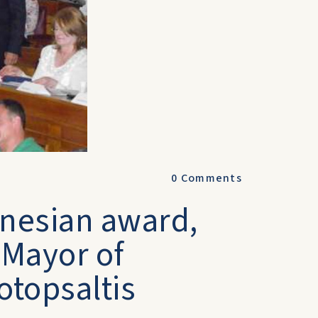
0
Comments
anesian award,
 Mayor of
otopsaltis