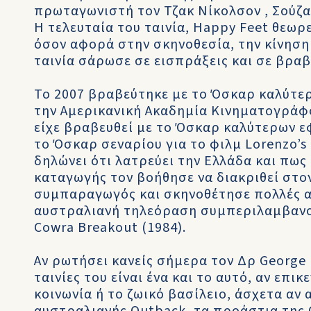
πρωταγωνιστή τον Τζακ Νίκολσον , Σούζα
Η τελευταία του ταινία, Happy Feet θεωρε
όσον αφορά στην σκηνοθεσία, την κίνηση 
ταινία σάρωσε σε εισπράξεις και σε βραβ
Το 2007 βραβεύτηκε με το Όσκαρ καλύτερ
την Αμερικανική Ακαδημία Κινηματογράφου
είχε βραβευθεί με το Όσκαρ καλύτερων εφ
το Όσκαρ σεναρίου για το φιλμ Lorenzo’s 
δηλώνει ότι λατρεύει την Ελλάδα και πως 
καταγωγής τον βοήθησε να διακριθεί στ
συμπαραγωγός και σκηνοθέτησε πολλές αν
αυστραλιανή τηλεόραση συμπεριλαμβανομ
Cowra Breakout (1984).
Αν ρωτήσει κανείς σήμερα τον Δρ George M
ταινίες του είναι ένα και το αυτό, αν επ
κοινωνία ή το ζωικό βασίλειο, άσχετα αν