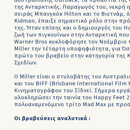
αυστραλιανής Outback, τα προάστια της 
της Ανταρκτικής. Παραγωγός του, νεκρή η
σειράς Μπανγκόκ Hilton και το Βιετνάμ, 
Kidman, έπαιξε σημαντικό ρόλο στην πρ
της. Ήταν επίσης και ο δημιουργός του Ha
ζωή των πιγκουίνων στην Ανταρκτική που
Warner Bros κυκλοφόρησε τον Νοέμβριο τ
Miller την τέταρτη υποψηφιότητα, για Όσ
πρώτο του βραβείο στην κατηγορία της 
Σχεδίων.
Ο Miller είναι ο στυλοβάτης του Αυστρα
και του BIFF (Brisbane International Film
Κινηματογράφου του Σίδνεϊ. Σήμερα εργά
ολοκληρώσει την ταινία του Happy Feet 2
πολυαναμενόμενο τρίτο Mad Max με προσω
Οι βραβεύσεις αναλυτικά :