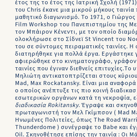
έτος της το έτος της Ιατρική Σχολή (1971
του Chris έκανε μια μικρού μήκους ταινί
μαθητικό διαγωνισμό. Το 1971, ο Γιώργ
Film Workshop του Πανεπιστημίου της Μ
τον Μπάιρον Κένεντι, με τον οποίο διαμό
ολοκλήρωσε στο Σίδνεϊ St Vincent του Ν
του σε σύντομες πειραματικές ταινίες. Η
διατηρήθηκε για πολλά έργα. Εργάστηκε γ
αφιερώθηκε στο κινηματογράφο, γράφοντ
ταινίες που έγιναν διεθνείς επιτυχίες.Το
Μηλιώτη αντικατοπτρίζεται στους κύριου
Mad, Max Rockatansky. Είναι μια αναφορά
ο οποίος ανέπτυξε τις πιο κοινή διαδικα
εσωτερικών οργάνων κατά τη νεκροψία, ε
διαδικασία Rokitansky
. Έγραψε και σκηνοθ
πρωταγωνιστή τον Μελ Γκίμπσον ( Mad Ma
Ηνωμένες Πολιτείες, όπως The Road Warri
Thunderdome ) συνέγραψε το Babe και έγ
Oil. Σκηνοθέτησε επίσης την ταινία : Οι Μ