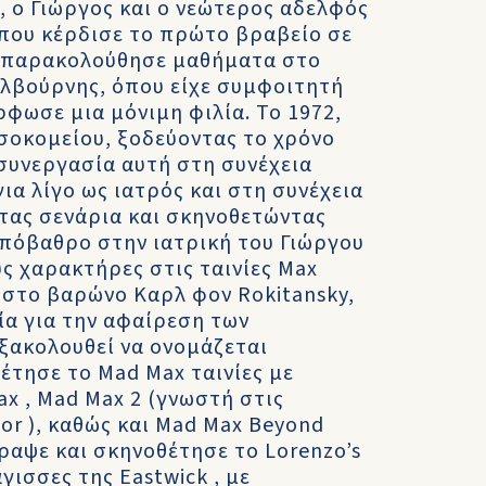
), ο Γιώργος και ο νεώτερος αδελφός
α που κέρδισε το πρώτο βραβείο σε
ος παρακολούθησε μαθήματα στο
ελβούρνης, όπου είχε συμφοιτητή
ρφωσε μια μόνιμη φιλία. Το 1972,
οσοκομείου, ξοδεύοντας το χρόνο
 συνεργασία αυτή στη συνέχεια
ια λίγο ως ιατρός και στη συνέχεια
ας σενάρια και σκηνοθετώντας
 υπόβαθρο στην ιατρική του Γιώργου
ς χαρακτήρες στις ταινίες Max
 στο βαρώνο Καρλ φον Rokitansky,
σία για την αφαίρεση των
ξακολουθεί να ονομάζεται
έτησε το Mad Max ταινίες με
x , Mad Max 2 (γνωστή στις
or ), καθώς και Mad Max Beyond
ραψε και σκηνοθέτησε το Lorenzo’s
άγισσες της Eastwick , με