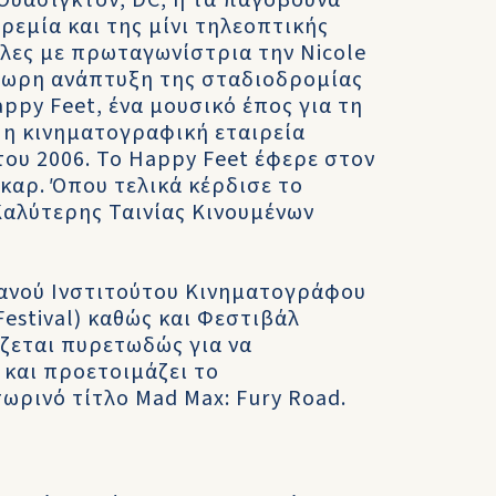
Ουάσιγκτον, DC, ή τα παγόβουνα
ρεμία και της μίνι τηλεοπτικής
όλες με πρωταγωνίστρια την Nicole
όωρη ανάπτυξη της σταδιοδρομίας
ppy Feet, ένα μουσικό έπος για τη
 η κινηματογραφική εταιρεία
ου 2006. Το Happy Feet έφερε στον
καρ. Όπου τελικά κέρδισε το
Καλύτερης Ταινίας Κινουμένων
λιανού Ινστιτούτου Κινηματογράφου
 Festival) καθώς και Φεστιβάλ
ζεται πυρετωδώς για να
 και προετοιμάζει το
ρινό τίτλο Mad Max: Fury Road.