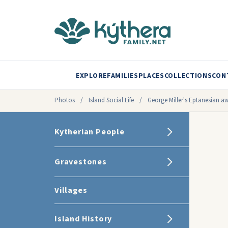
EXPLORE
FAMILIES
PLACES
COLLECTIONS
CON
Photos
/
Island Social Life
/
George Miller's Eptanesian a
Kytherian People
Gravestones
Villages
Island History