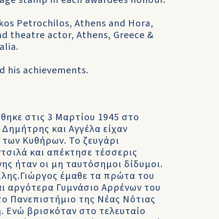
stage stamp in each awardees honour.
kos Petrochilos, Athens and Hora,
nd theatre actor, Athens, Greece &
alia.
nd his achievements.
ήθηκε στις 3 Μαρτίου 1945 στο
υ Δημήτρης και Αγγέλα είχαν
 των Κυθήρων. Το ζευγάρι
τσιλά και απέκτησε τέσσερις
ννης ήταν οι μη ταυτόσημοι δίδυμοι.
ίλης.Γιώργος έμαθε τα πρώτα του
αι αργότερα Γυμνάσιο Αρρένων του
στο Πανεπιστήμιο της Νέας Νότιας
η. Ενώ βρισκόταν στο τελευταίο