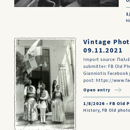
O
1
H
Vintage Phot
09.11.2021
Import source: Παλι
submitter: FB Old Ph
Gianniotis Facebook 
post: https://www.f
Open entry
1/8/2026
•
FB Old 
History
,
FB Old phot