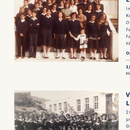
I
Κ
O
F
F
h
O
1
H
V
L
Σ
μ
Θ