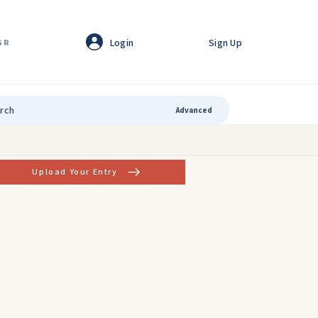
Login
Sign Up
GR
Advanced
Upload Your Entry