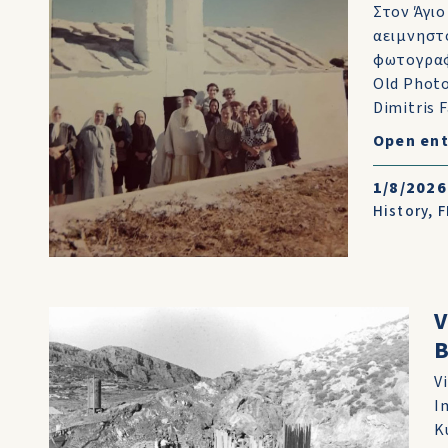
Στον Άγι
αειμνηστο
φωτογραφ
Old Photo
Dimitris F
Open ent
1/8/2026
History
,
F
V
B
V
I
Κ