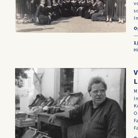
ν
s
I
O
1
H
V
L
Μ
I
Κ
O
F
F