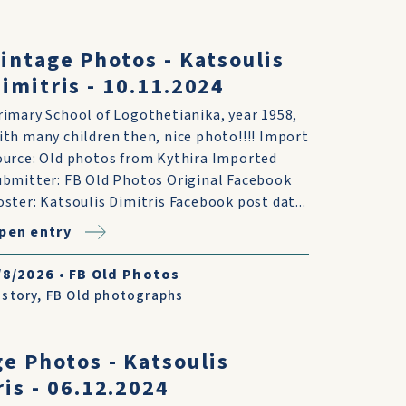
intage Photos - Katsoulis
imitris - 10.11.2024
rimary School of Logothetianika, year 1958,
ith many children then, nice photo!!!! Import
ource: Old photos from Kythira Imported
ubmitter: FB Old Photos Original Facebook
oster: Katsoulis Dimitris Facebook post dat...
pen entry
/8/2026
•
FB Old Photos
istory
,
FB Old photographs
ge Photos - Katsoulis
is - 06.12.2024