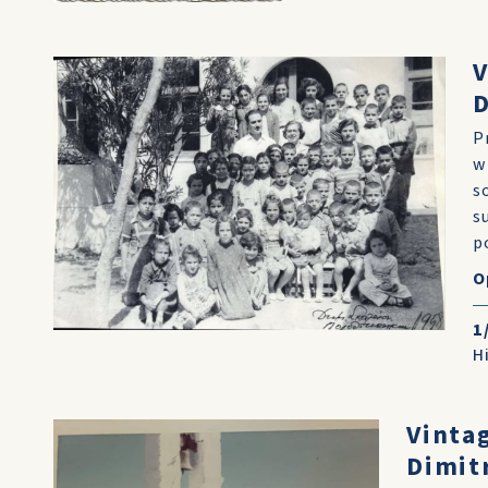
V
D
P
w
s
s
p
O
1
H
Vinta
Dimitr