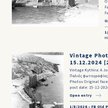
O
F
F
O
1
H
Vintage Phot
15.12.2024 [
Vintage Kythira: A Jo
Παλιές φωτογραφίες 
Photos Original Fac
post date: 15-12-2024
Open entry
1/8/2026
•
FB Old 