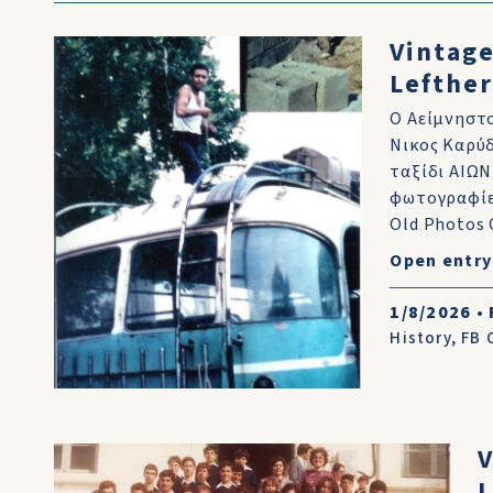
Vintage
Lefther
Ο Αείμνηστ
Νικος Καρύδ
ταξίδι ΑΙΩΝ
φωτογραφίες
Old Photos O
Open entry
1/8/2026
•
History
,
FB 
V
L