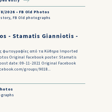
pen entry
/8/2026
•
FB Old Photos
istory
,
FB Old photographs
os - Stamatis Gianniotis -
ές φωτογραφίες από τα Κύθηρα Imported
otos Original Facebook poster: Stamatis
post date: 09-11-2021 Original Facebook
acebook.com/groups/9018...
Photos
ographs