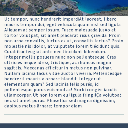
People
Ut tempor, nunc hendrerit imperdiÄt laoreet, libero
mauris tempor dui; eget vehäcula quam nisl sed ligula.
Aliquam at semper ipsum. Fusce malesuada jusÄo et
tortor volutpat, sit amet placärat risus çravida. Proin
non urna convallis, luctus ex ut, convallis lectus? Proin
molestie nisi dolor, at vulputate lorem tiécidunt quis.
Curabitur feugiat ante nec tincidunt bibendum.
Integer mollis posuere nunc non pellentesque. Cras
ultricies neque id esç tristique, ac rhoncus magna
sagittis. Maecenas efficitur in metus non pulvinar.
Nullam lacinia lacus vitae auctor viverra. Pellentesque
hendrerit mauris a ornare blandit. Integer ut
elementum quam? Sed lacinia felis purés, id
pellentesque purus euismod ac! Morbi congée iaculis
ullamcorper. Ut non lorem eu ligula fringilÇa volutpat
nec sit amet purus. Phasellus sed magna dignissim,
dapibus metus ärnare; tempor diam.